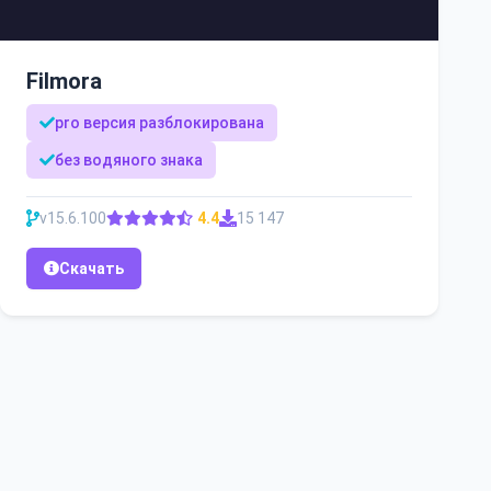
Filmora
pro версия разблокирована
без водяного знака
v15.6.100
4.4
15 147
Скачать