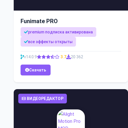
Funimate PRO
premium подписка активирована
все эффекты открыты
v14.0.9
3.7
20 362
Скачать
ВИДЕОРЕДАКТОР