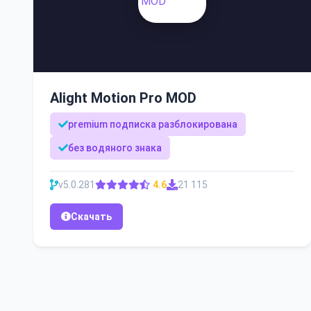
Alight Motion Pro MOD
premium подписка разблокирована
без водяного знака
v5.0.281
4.6
21 115
Скачать