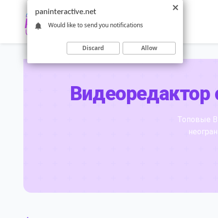
Skip
paninteractive.net
to
Would like to send you notifications
content
Discard
Allow
Видеоредактор 
Топовые В
неогран