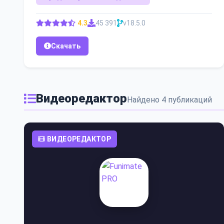
4.3
45 391
v18.5.0
Скачать
Видеоредактор
Найдено 4 публикаций
ВИДЕОРЕДАКТОР