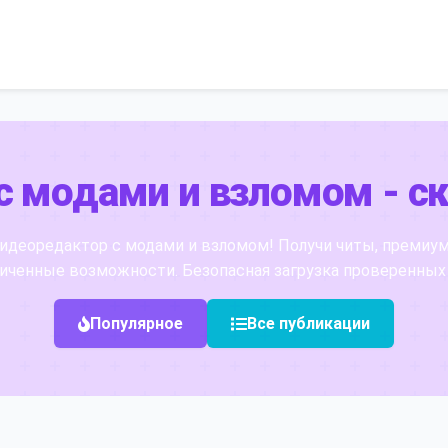
с модами и взломом - ск
идеоредактор с модами и взломом! Получи читы, премиум
иченные возможности. Безопасная загрузка проверенных
Популярное
Все публикации