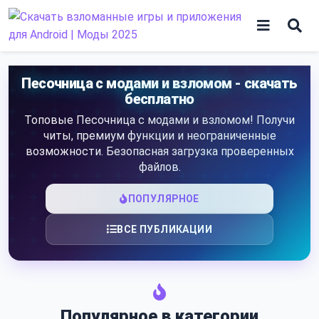
Skip
to
content
Игры
Песочница с модами и взломом - скачать
бесплатно
Программы
Топовые Песочница с модами и взломом! Получи
читы, премиум функции и неограниченные
возможности. Безопасная загрузка проверенных
файлов.
ПОПУЛЯРНОЕ
ВСЕ ПУБЛИКАЦИИ
Популярное в категории