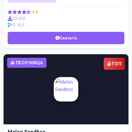
4.5
33 050
v1.16.5
Скачать
ПЕСОЧНИЦА
ТОП
Melon Sandbox