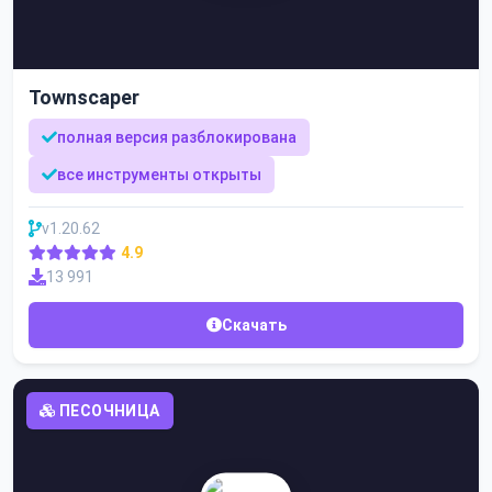
Townscaper
полная версия разблокирована
все инструменты открыты
v1.20.62
4.9
13 991
Скачать
ПЕСОЧНИЦА