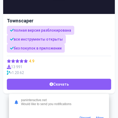
Townscaper
полная версия разблокирована
все инструменты открыты
без покупок в приложении
4.9
13 991
v1.20.62
Скачать
paninteractive.net
Would like to send you notifications
Песочница
Discard
Allow