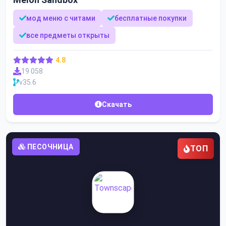
мод меню с читами
бесплатные покупки
все предметы открыты
4.8
19 058
v35.6
Скачать
ПЕСОЧНИЦА
ТОП