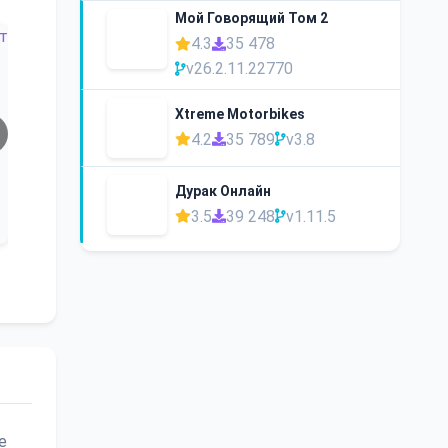
Мой Говорящий Том 2
4.3
35 478
v26.2.11.22770
Xtreme Motorbikes
4.2
35 789
v3.8
Дурак Онлайн
3.5
39 248
v1.11.5
е