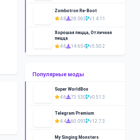
Zombotron Re-Boot
4.8
28 063
v1.4.11
Хорошая пицца, Отличная
пицца
4.6
14 654
v5.50.2
Популярные моды
Super WorldBox
4.6
73 530
v0.51.3
Telegram Premium
4.4
60 093
v12.7.3
My Singing Monsters