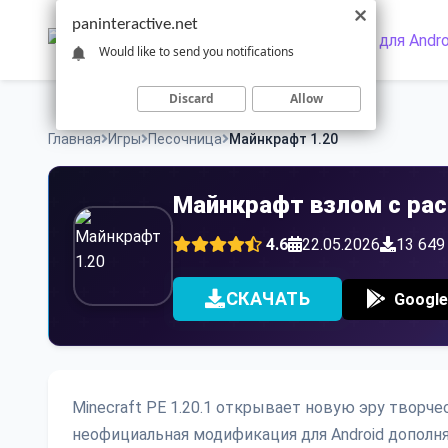
Skip
paninteractive.net
to
Would like to send you notifications
content
Discard
Allow
Главная
Игры
Песочница
Майнкрафт 1.20
Майнкрафт взлом с р
4.6
22.05.2026
13 649
СКАЧАТЬ
Google
Minecraft PE 1.20.1 открывает новую эру творч
неофициальная модификация для Android допол