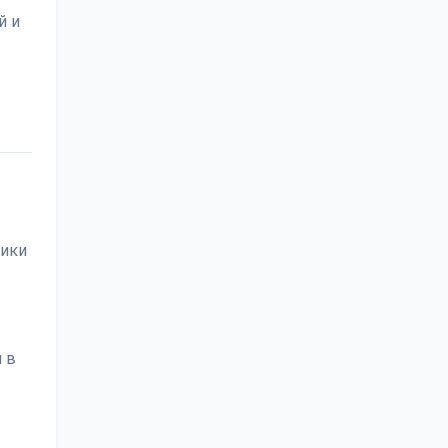
й и
чики
 в