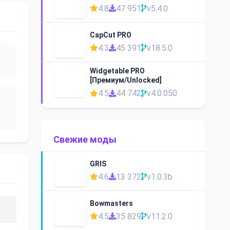
4.8
47 951
v5.4.0
CapCut PRO
4.3
45 391
v18.5.0
Widgetable PRO
[Премиум/Unlocked]
4.5
44 742
v4.0.050
Свежие моды
GRIS
4.6
13 372
v1.0.3b
Bowmasters
4.5
35 829
v11.2.0