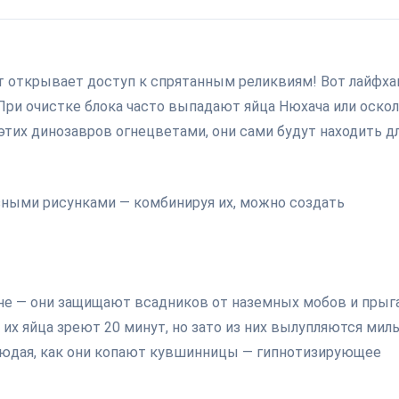
т открывает доступ к спрятанным реликвиям! Вот лайфха
При очистке блока часто выпадают яйца Нюхача или оско
 этих динозавров огнецветами, они сами будут находить д
зными рисунками — комбинируя их, можно создать
не — они защищают всадников от наземных мобов и пры
их яйца зреют 20 минут, но зато из них вылупляются мил
аблюдая, как они копают кувшинницы — гипнотизирующее