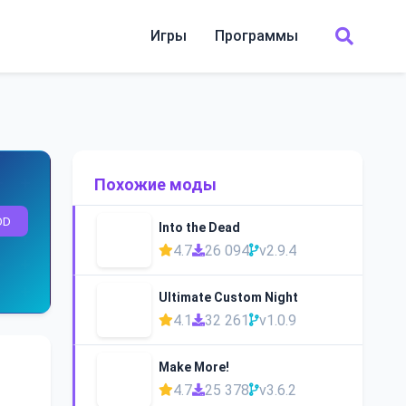
Игры
Программы
Похожие моды
OD
Into the Dead
4.7
26 094
v2.9.4
Ultimate Custom Night
4.1
32 261
v1.0.9
Make More!
4.7
25 378
v3.6.2