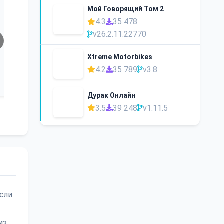
Мой Говорящий Том 2
4.3
35 478
v26.2.11.22770
Xtreme Motorbikes
4.2
35 789
v3.8
Дурак Онлайн
3.5
39 248
v1.11.5
Если
из