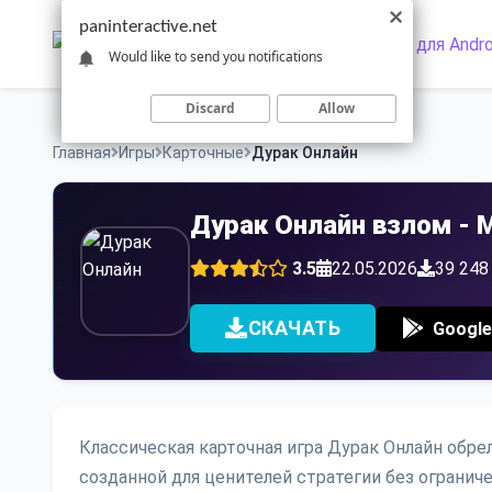
Skip
paninteractive.net
to
Would like to send you notifications
content
Discard
Allow
Главная
Игры
Карточные
Дурак Онлайн
Дурак Онлайн взлом - 
3.5
22.05.2026
39 248
СКАЧАТЬ
Google
Классическая карточная игра Дурак Онлайн обре
созданной для ценителей стратегии без ограниче