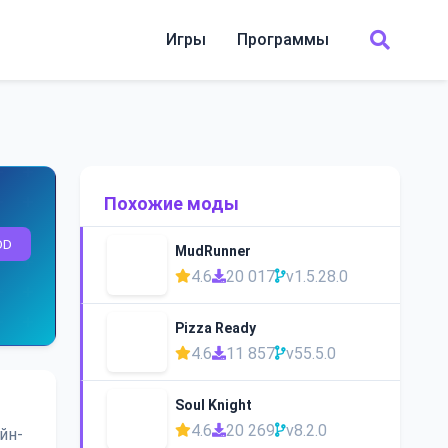
Игры
Программы
Похожие моды
OD
MudRunner
4.6
20 017
v1.5.28.0
Pizza Ready
4.6
11 857
v55.5.0
Soul Knight
4.6
20 269
v8.2.0
йн-