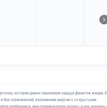
арточки, которая давно завоевала сердца фанатов жанра. 
та без ограничений, взломанная версия с открытыми
те разберемся, чем примечателен проект и как извлечь 