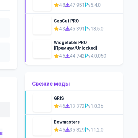
4.8
47 951
v5.4.0
CapCut PRO
4.3
45 391
v18.5.0
Widgetable PRO
[Премиум/Unlocked]
4.5
44 742
v4.0.050
Свежие моды
GRIS
4.6
13 372
v1.0.3b
Bowmasters
4.5
35 829
v11.2.0