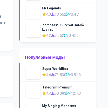
FR Legends
4.3
18 562
v0.4.7
е
ают
Zombeast: Survival Зомби
Шутер
4.2
9 252
v0.43.2
Популярные моды
Super WorldBox
4.6
73 530
v0.51.3
Telegram Premium
4.4
60 093
v12.7.3
My Singing Monsters