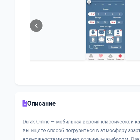
Описание
Durak Online — мобильная версия классической к
вы ищете способ погрузиться в атмосферу азар
возможностями станет отличным выбором. Давай