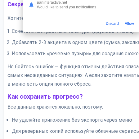
paninteractive.net
Секреты идеальных образов
Would like to send you notifications
Хотите, чтобы ваши аватары выделялись? Попробуйте
Discard
Allow
Сочетать контрастные текстуры (кружево + кожа)
Добавлять 2-3 акцента в одном цвете (сумка, заколка
Использовать «речевые пузыри» для создания сюже
Не бойтесь ошибок — функция отмены действия спаса
самых неожиданных ситуациях. А если захотите начать
в меню есть опция полного сброса.
Как сохранить прогресс?
Все данные хранятся локально, поэтому:
Не удаляйте приложение без экспорта через меню
Для резервных копий используйте облачные сервис