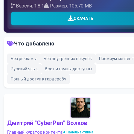
Версия: 1.8.1
Размер: 105.70 MB
СКАЧАТЬ
Что добавлено
Без рекламы
Без внутренних покупок
Премиум контент
Русский язык
Все питомцы доступны
Полный доступ к гардеробу
Дмитрий "CyberPan" Волков
Главный куратор контента
|
Панель активна