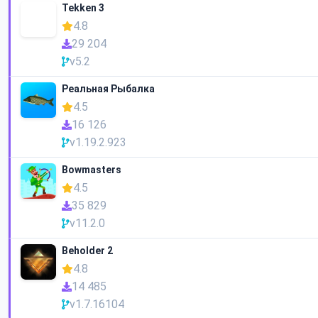
Tekken 3
4.8
29 204
v5.2
Реальная Рыбалка
4.5
16 126
v1.19.2.923
Bowmasters
4.5
35 829
v11.2.0
Beholder 2
4.8
14 485
v1.7.16104