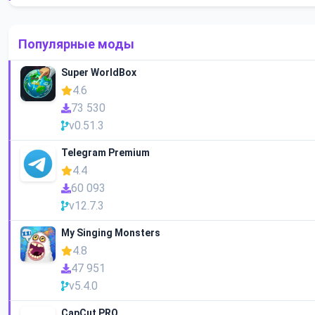
Популярные моды
Super WorldBox
4.6
73 530
v0.51.3
Telegram Premium
4.4
60 093
v12.7.3
My Singing Monsters
4.8
47 951
v5.4.0
CapCut PRO