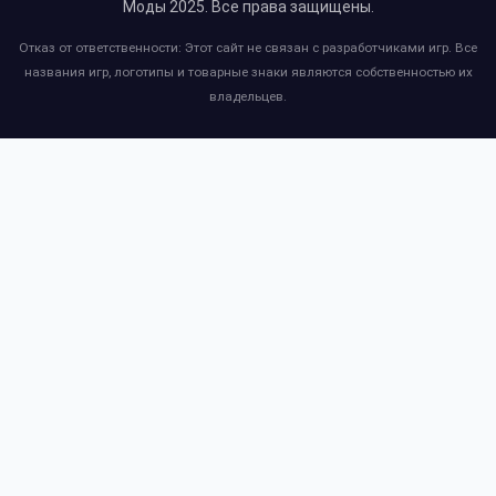
Моды 2025
. Все права защищены.
Отказ от ответственности: Этот сайт не связан с разработчиками игр. Все
названия игр, логотипы и товарные знаки являются собственностью их
владельцев.