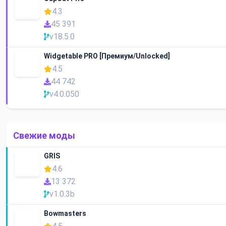
4.3
45 391
v18.5.0
Widgetable PRO [Премиум/Unlocked]
4.5
44 742
v4.0.050
Свежие моды
GRIS
4.6
13 372
v1.0.3b
Bowmasters