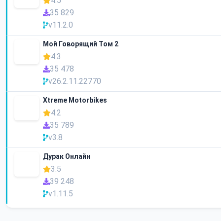
4.5
35 829
v11.2.0
Мой Говорящий Том 2
4.3
35 478
v26.2.11.22770
Xtreme Motorbikes
4.2
35 789
v3.8
Дурак Онлайн
3.5
39 248
v1.11.5