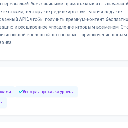
м персонажей, бесконечными примогемами и отключённо
те стихии, тестируете редкие артефакты и исследуете
ованный APK, чтобы получить премиум-контент бесплатно
изацию и расширенное управление игровым временем. Эт
игинальной вселенной, но наполняет приключение новым
вила.
онажи
быстрая прокачка уровня
ми