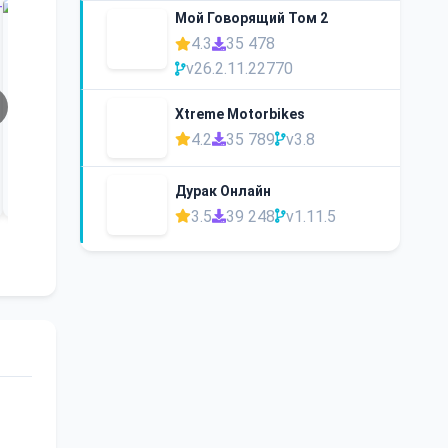
Мой Говорящий Том 2
4.3
35 478
v26.2.11.22770
Xtreme Motorbikes
4.2
35 789
v3.8
Дурак Онлайн
3.5
39 248
v1.11.5