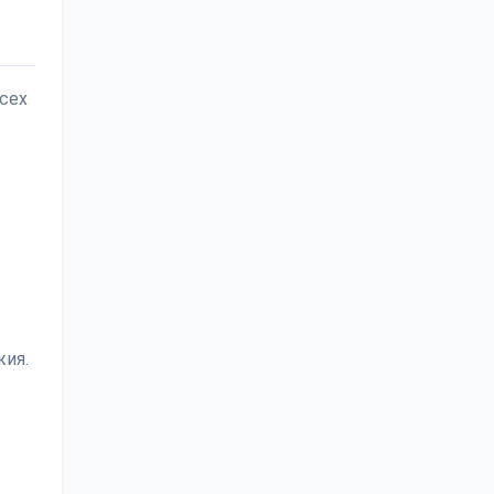
сех
жия.