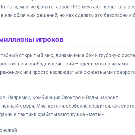
 Кстати, многие фанаты action-RPG мечтают испытать вс
или облачных решений, но как сделать это безопасно и 
 миллионы игроков
сштабный открытый мир, динамичные бои и глубокую сист
расотой, но и свободой действий — здесь можно часами
 сражениях или просто наслаждаться сюжетными поворот
в. Например, комбинация Электро и Воды наносит
гненный смерч. Мне, кстати, особенно нравится, как сист
данные тактики срабатывают лучше «меты».
сонажей