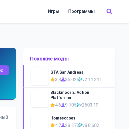
Игры
Программы
Похожие моды
OD
GTA San Andreas
3.8
35 026
v2.11.311
Blackmoor 2: Action
Platformer
4.6
9 705
v2603.19
ьный
Homescapes
4.7
28 373
v8.8.602