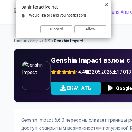
Skip
paninteractive.net
to
Would like to send you notifications
content
Discard
Allow
Главная
Игры
RPG
Genshin Impact
Genshin Impact взлом 
4.4
22.05.2026
17 013
СКАЧАТЬ
Google
Genshin Impact 6.6.0 переосмысливает границы 
доступ к закрытым возможностям популярной R