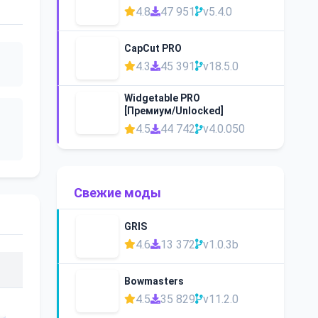
4.8
47 951
v5.4.0
CapCut PRO
4.3
45 391
v18.5.0
Widgetable PRO
[Премиум/Unlocked]
4.5
44 742
v4.0.050
Свежие моды
GRIS
4.6
13 372
v1.0.3b
Bowmasters
4.5
35 829
v11.2.0