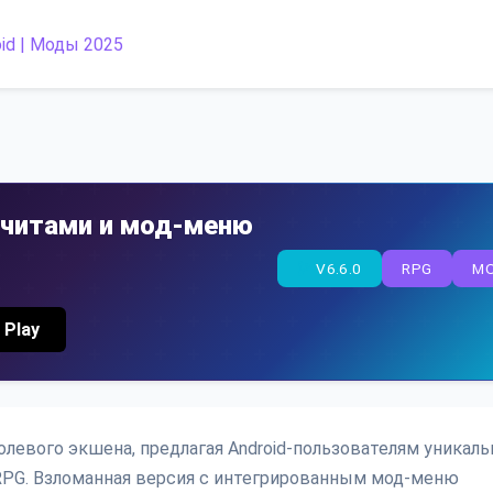
с читами и мод-меню
V6.6.0
RPG
M
 Play
ролевого экшена, предлагая Android-пользователям уникал
PG. Взломанная версия с интегрированным мод-меню