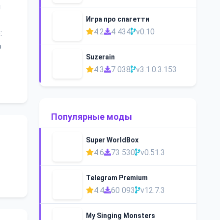
й
Игра про спагетти
4.2
4 434
v0.10
:
о
Suzerain
4.3
7 038
v3.1.0.3.153
Популярные моды
Super WorldBox
4.6
73 530
v0.51.3
Telegram Premium
4.4
60 093
v12.7.3
My Singing Monsters