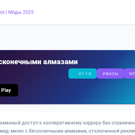
есконечными алмазами
V1.1.3
УЖАСЫ
M
 Play
зломанный доступ к кооперативному хоррору без ограниче
 мод-меню с бесконечными алмазами, отключенной рекла