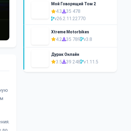
Мой Говорящий Том 2
4.3
35 478
v26.2.11.22770
Xtreme Motorbikes
4.2
35 789
v3.8
Дурак Онлайн
3.5
39 248
v1.11.5
нную
ем
ния.
е до