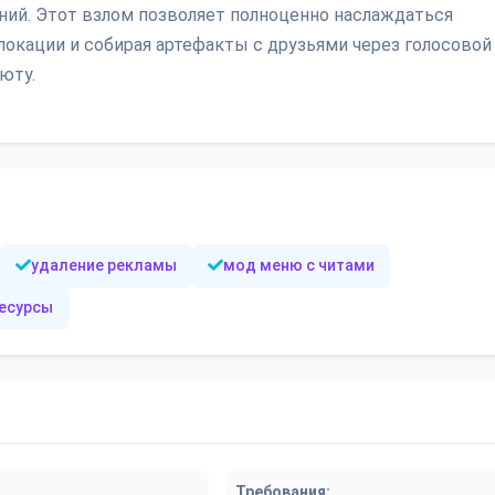
ний. Этот взлом позволяет полноценно наслаждаться
локации и собирая артефакты с друзьями через голосовой 
юту.
удаление рекламы
мод меню с читами
ресурсы
Требования: