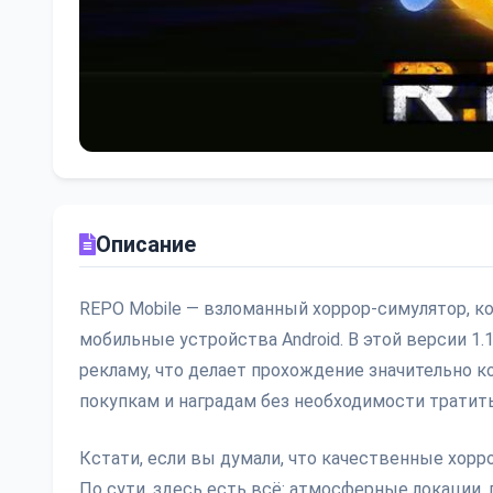
Описание
REPO Mobile — взломанный хоррор-симулятор, к
мобильные устройства Android. В этой версии 1.
рекламу, что делает прохождение значительно 
покупкам и наградам без необходимости тратит
Кстати, если вы думали, что качественные хорро
По сути, здесь есть всё: атмосферные локации