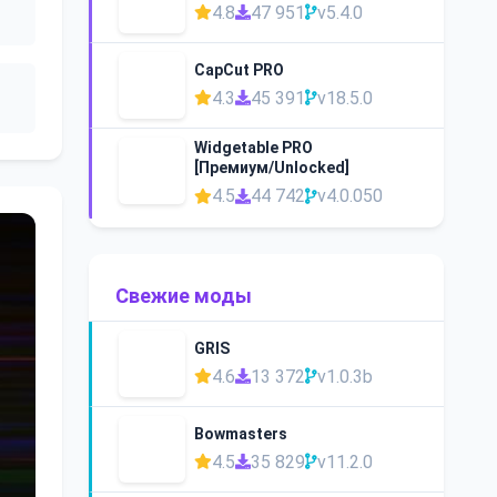
4.8
47 951
v5.4.0
CapCut PRO
4.3
45 391
v18.5.0
Widgetable PRO
[Премиум/Unlocked]
4.5
44 742
v4.0.050
Свежие моды
GRIS
4.6
13 372
v1.0.3b
Bowmasters
4.5
35 829
v11.2.0