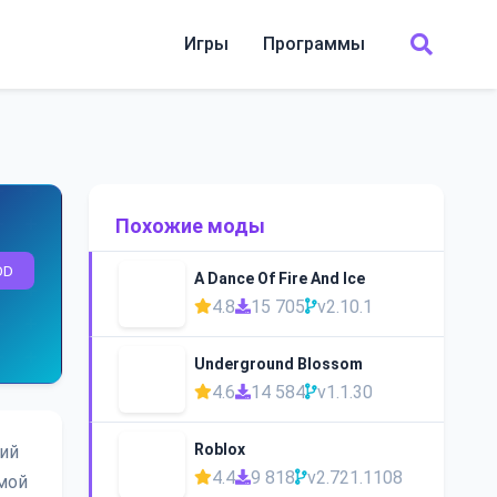
Игры
Программы
Похожие моды
OD
A Dance Of Fire And Ice
4.8
15 705
v2.10.1
Underground Blossom
4.6
14 584
v1.1.30
Roblox
ний
4.4
9 818
v2.721.1108
мой