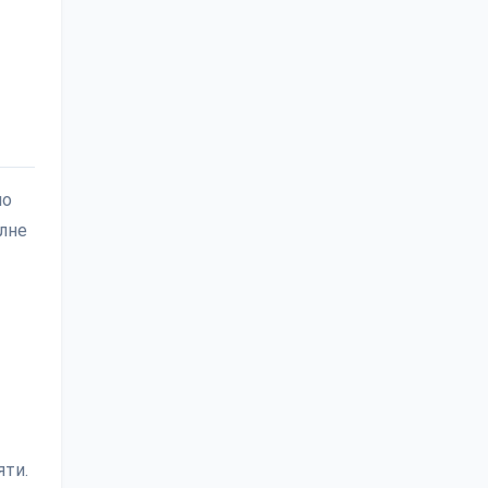
шо
лне
яти.