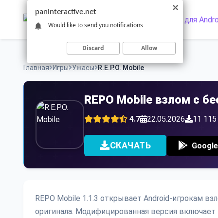
Skip
paninteractive.net
to
Would like to send you notifications
content
Discard
Allow
Главная
Игры
Ужасы
R.E.P.O. Mobile
REPO Mobile взлом с б
4.7
22.05.2026
11 115
СКАЧАТЬ
Google
REPO Mobile 1.1.3 открывает Android-игрокам в
оригинала. Модифицированная версия включает