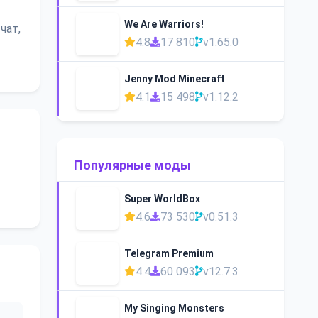
We Are Warriors!
чат,
4.8
17 810
v1.65.0
Jenny Mod Minecraft
4.1
15 498
v1.12.2
Популярные моды
Super WorldBox
4.6
73 530
v0.51.3
Telegram Premium
4.4
60 093
v12.7.3
My Singing Monsters