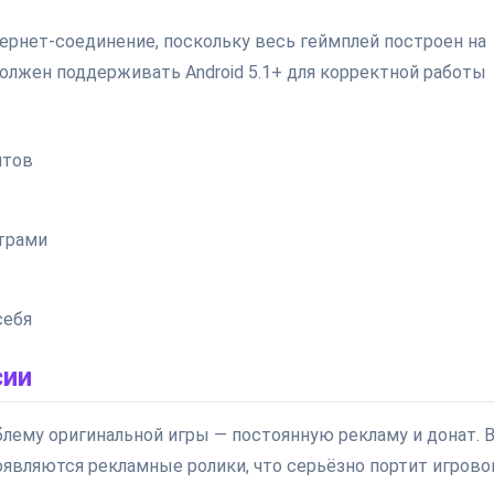
тернет-соединение, поскольку весь геймплей построен на
олжен поддерживать Android 5.1+ для корректной работы
нтов
трами
себя
сии
ему оригинальной игры — постоянную рекламу и донат. 
являются рекламные ролики, что серьёзно портит игрово