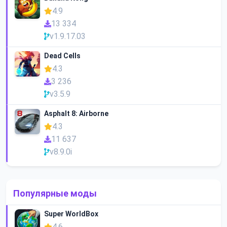
4.9
13 334
v1.9.17.03
Dead Cells
4.3
3 236
v3.5.9
Asphalt 8: Airborne
4.3
11 637
v8.9.0i
Популярные моды
Super WorldBox
4.6