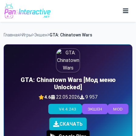
Skip
to
content
Игры
Главная
Игры
Экшен
GTA: Chinatown Wars
Программы
GTA: Chinatown Wars [Мод меню
Unlocked]
22.05.2026
9 957
4.6
V4.4.243
ЭКШЕН
MOD
СКАЧАТЬ