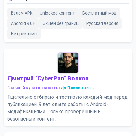
Взлом APK
Unlocked контент
Бесплатный мод
Android 9.0+
Экшен без границ
Русская версия
Нет рекламы
Дмитрий "CyberPan" Волков
Главный куратор контента
|
Панель активна
Тщательно отбираю и тестирую каждый мод перед
публикацией. 9 лет опыта работы с Android-
модификациями. Только проверенный и
безопасный контент.