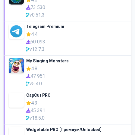
73 530
v0.51.3
Telegram Premium
4.4
60 093
v12.7.3
My Singing Monsters
4.8
47 951
v5.4.0
CapCut PRO
4.3
45 391
v18.5.0
Widgetable PRO [Премиум/Unlocked]