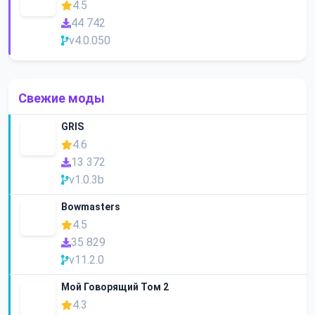
4.5
44 742
v4.0.050
Свежие моды
GRIS
4.6
13 372
v1.0.3b
Bowmasters
4.5
35 829
v11.2.0
Мой Говорящий Том 2
4.3