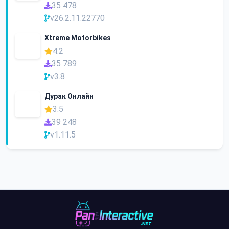
35 478
v26.2.11.22770
Xtreme Motorbikes
4.2
35 789
v3.8
Дурак Онлайн
3.5
39 248
v1.11.5