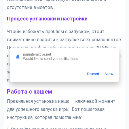
отсутствие вылетов.
Процесс установки и настройки
Чтобы избежать проблем с запуском, стоит
внимательно подойти к загрузке всех компонентов.
Основной apk файл обычно весит около 20 МБ, но
paninteractive.net
основной объем занимает кэш — его размер может
Would like to send you notifications
превышать 500 МБ. Я рекомендую проводить
загрузку через проверенные источники, чтобы
Discard
Allow
избежать поврежденных архивов.
Работа с кэшем
Правильная установка кэша — ключевой момент
для успешного запуска игры. Вот пошаговая
инструкция, которая помогла мне: