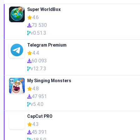
Super WorldBox
4.6
73 530
v0.51.3
Telegram Premium
4.4
60 093
v12.7.3
My Singing Monsters
4.8
47 951
v5.4.0
CapCut PRO
4.3
45 391
v18.5.0