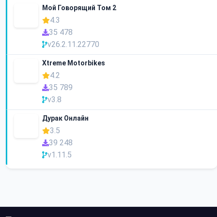
Мой Говорящий Том 2
4.3
35 478
v26.2.11.22770
Xtreme Motorbikes
4.2
35 789
v3.8
Дурак Онлайн
3.5
39 248
v1.11.5