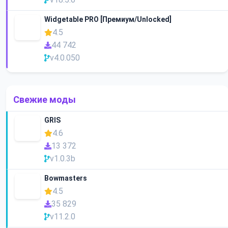
Widgetable PRO [Премиум/Unlocked]
4.5
44 742
v4.0.050
Свежие моды
GRIS
4.6
13 372
v1.0.3b
Bowmasters
4.5
35 829
v11.2.0