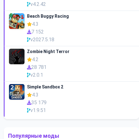
v4.2.42
Beach Buggy Racing
4.3
7 152
v2027.5.18
Zombie Night Terror
4.2
28 781
v2.0.1
Simple Sandbox 2
4.3
35 179
v1.9.51
Популярные моды