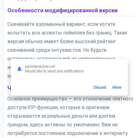
Особенности модифицированной версии
Скачивайте взломанный вариант, если хотите
испытать все аспекты геймплея без границ. Такая
версия обычно имеет более высокий рейтинг
скачиваний среди энтузиастов. Но будьте
осторожны: установка apk из непроверенных
paninteractive.net
источников может быть небезопасна для вашего
Would like to send you notifications
аккаунта и устройства.
Что дает мод
Discard
Allow
Основное преимущество — это отключение платного
доступа.VIP-функции, которые в оригинале
открываются за реальные деньги или долгим
гриндом, здесь активны по умолчанию. Вам не
потребуется постоянное подключение к интернету