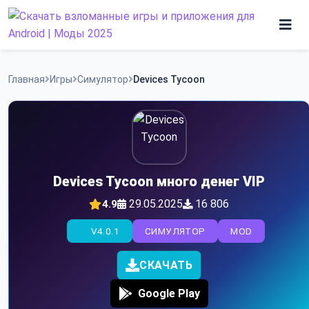
Skip
to
content
Игры
Главная
Игры
Симулятор
Devices Tycoon
Программы
Devices Tycoon много денег VIP
29.05.2025
16 806
4.9
V4.0.1
СИМУЛЯТОР
MOD
СКАЧАТЬ
Google Play