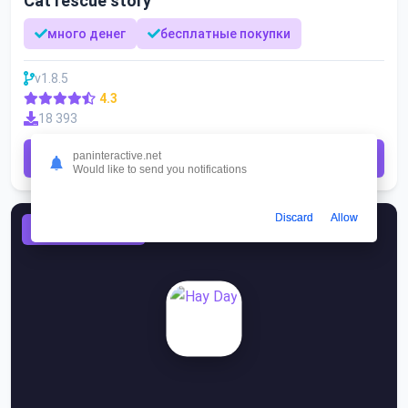
Cat rescue story
много денег
бесплатные покупки
v1.8.5
4.3
18 393
paninteractive.net
Скачать
Would like to send you notifications
Discard
Allow
СИМУЛЯТОР