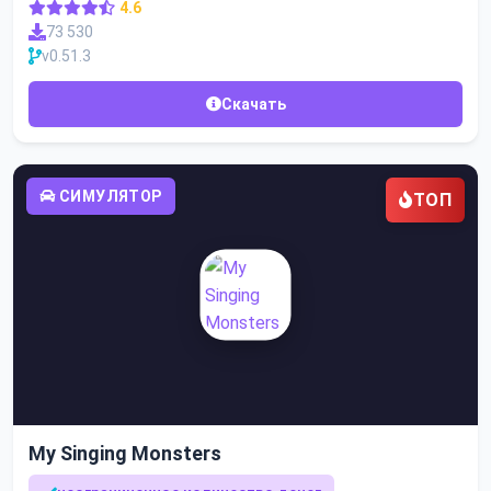
4.6
73 530
v0.51.3
Скачать
СИМУЛЯТОР
ТОП
My Singing Monsters