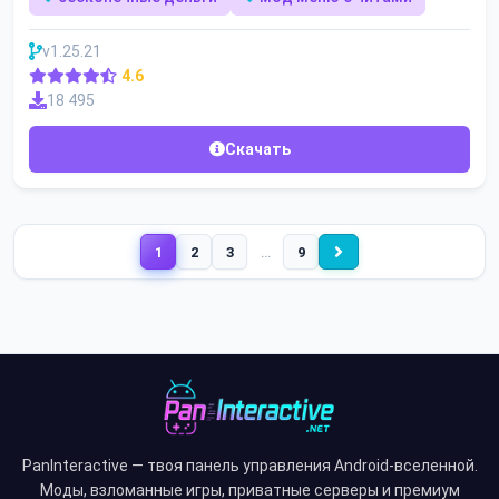
v1.25.21
4.6
18 495
Скачать
1
2
3
…
9
PanInteractive — твоя панель управления Android-вселенной.
Моды, взломанные игры, приватные серверы и премиум