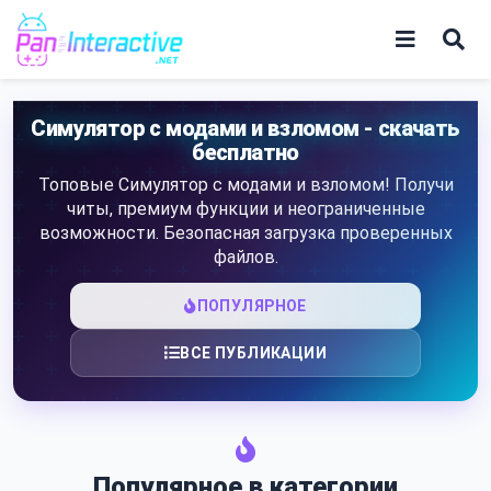
Skip
to
content
Игры
Симулятор с модами и взломом - скачать
бесплатно
Программы
Топовые Симулятор с модами и взломом! Получи
читы, премиум функции и неограниченные
возможности. Безопасная загрузка проверенных
файлов.
ПОПУЛЯРНОЕ
ВСЕ ПУБЛИКАЦИИ
Популярное в категории