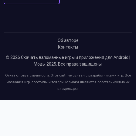
Об авторе
Контакты
© 2026
Скачать взломанные игры и приложения для Android |
Моды 2025
. Все права защищены.
Отказ от ответственности: Этот сайт не связан с разработчиками игр. Все
названия игр, логотипы и товарные знаки являются собственностью их
владельцев.