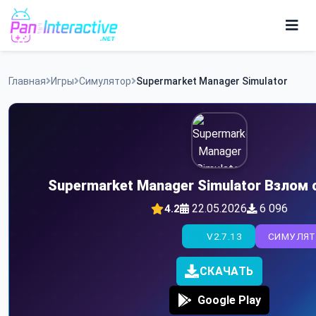
Skip
to
content
Игры
Главная
Игры
Симулятор
Supermarket Manager Simulator
Программы
Supermarket Manager Simulator Взлом
22.05.2026
6 096
4.2
V2.7.13
СИМУЛЯ
СКАЧАТЬ
Google Play