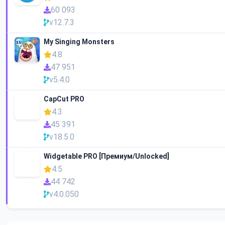
60 093
v12.7.3
My Singing Monsters
4.8
47 951
v5.4.0
CapCut PRO
4.3
45 391
v18.5.0
Widgetable PRO [Премиум/Unlocked]
4.5
44 742
v4.0.050