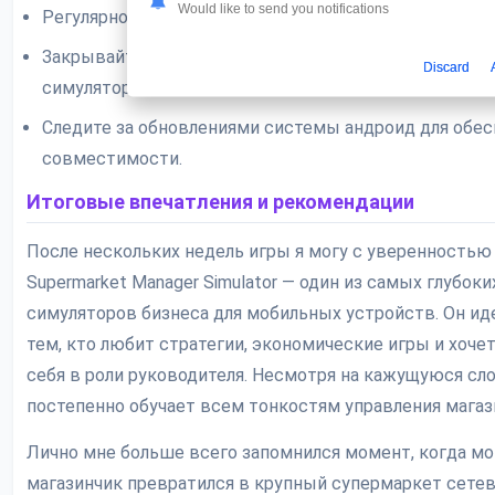
Would like to send you notifications
Регулярно очищайте кеш игры в настройках устройст
Закрывайте другие ресурсоемкие приложения перед
Discard
симулятора.
Следите за обновлениями системы андроид для обес
совместимости.
Итоговые впечатления и рекомендации
После нескольких недель игры я могу с уверенностью 
Supermarket Manager Simulator — один из самых глубок
симуляторов бизнеса для мобильных устройств. Он ид
тем, кто любит стратегии, экономические игры и хоче
себя в роли руководителя. Несмотря на кажущуюся сло
постепенно обучает всем тонкостям управления магаз
Лично мне больше всего запомнился момент, когда м
магазинчик превратился в крупный супермаркет сетев