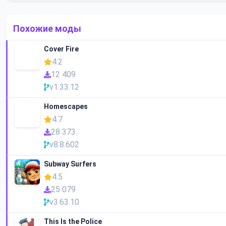
Похожие моды
Cover Fire
4.2
12 409
v1.33.12
Homescapes
4.7
28 373
v8.8.602
Subway Surfers
4.5
25 079
v3.63.10
This Is the Police