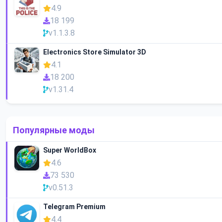
4.9
18 199
v1.1.3.8
Electronics Store Simulator 3D
4.1
18 200
v1.31.4
Популярные моды
Super WorldBox
4.6
73 530
v0.51.3
Telegram Premium
4.4