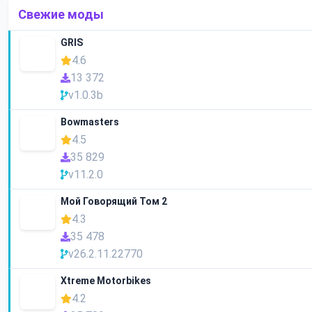
Свежие моды
GRIS
4.6
13 372
v1.0.3b
Bowmasters
4.5
35 829
v11.2.0
Мой Говорящий Том 2
4.3
35 478
v26.2.11.22770
Xtreme Motorbikes
4.2