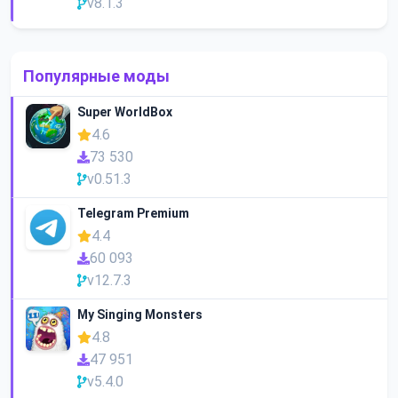
v8.1.3
Популярные моды
Super WorldBox
4.6
73 530
v0.51.3
Telegram Premium
4.4
60 093
v12.7.3
My Singing Monsters
4.8
47 951
v5.4.0