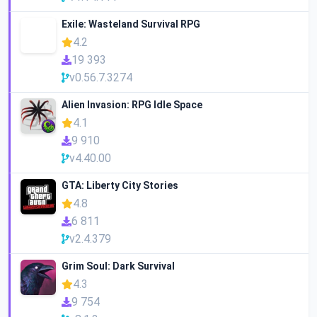
Exile: Wasteland Survival RPG
4.2
19 393
v0.56.7.3274
Alien Invasion: RPG Idle Space
4.1
9 910
v4.40.00
GTA: Liberty City Stories
4.8
6 811
v2.4.379
Grim Soul: Dark Survival
4.3
9 754