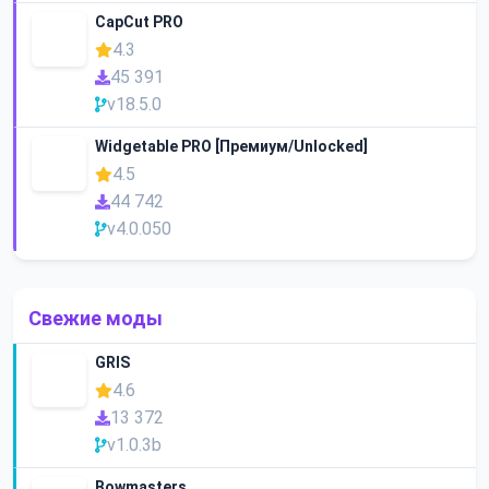
CapCut PRO
4.3
45 391
v18.5.0
Widgetable PRO [Премиум/Unlocked]
4.5
44 742
v4.0.050
Свежие моды
GRIS
4.6
13 372
v1.0.3b
Bowmasters