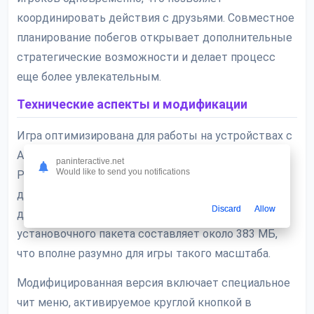
координировать действия с друзьями. Совместное
планирование побегов открывает дополнительные
стратегические возможности и делает процесс
еще более увлекательным.
Технические аспекты и модификации
Игра оптимизирована для работы на устройствах с
Android 5.0 и выше, требуя поддержки OpenGL 3.0.
paninteractive.net
Would like to send you notifications
Русский язык полностью поддерживается, что
делает прохождение максимально комфортным
Discard
Allow
для отечественных геймеров. Размер
установочного пакета составляет около 383 МБ,
что вполне разумно для игры такого масштаба.
Модифицированная версия включает специальное
чит меню, активируемое круглой кнопкой в