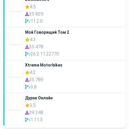
4.5
35 829
v11.2.0
Мой Говорящий Том 2
4.3
35 478
v26.2.11.22770
Xtreme Motorbikes
4.2
35 789
v3.8
Дурак Онлайн
3.5
39 248
v1.11.5