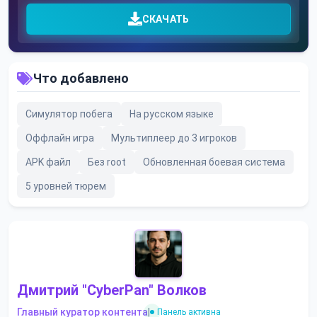
СКАЧАТЬ
Что добавлено
Симулятор побега
На русском языке
Оффлайн игра
Мультиплеер до 3 игроков
APK файл
Без root
Обновленная боевая система
5 уровней тюрем
Дмитрий "CyberPan" Волков
Главный куратор контента
|
Панель активна