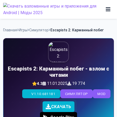
Skip
to
content
Игры
Главная
Игры
Симулятор
Escapists 2: Карманный побег
Программы
Escapists 2: Карманный побег - взлом с
читами
11.01.2025
19 774
4.3
V1.10.681181
СИМУЛЯТОР
MOD
СКАЧАТЬ