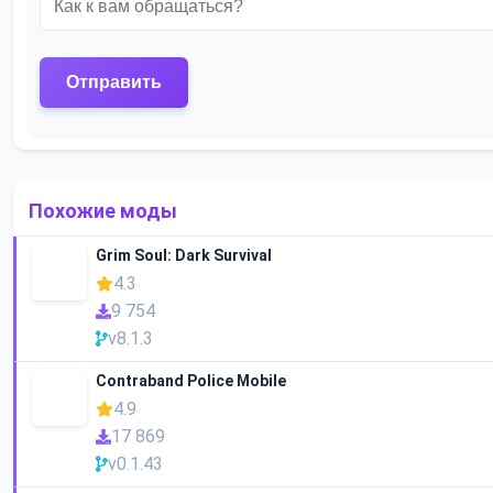
Похожие моды
Grim Soul: Dark Survival
4.3
9 754
v8.1.3
Contraband Police Mobile
4.9
17 869
v0.1.43