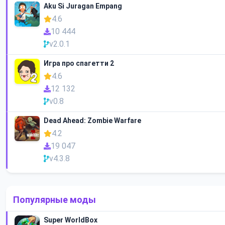
Aku Si Juragan Empang
4.6
10 444
v2.0.1
Игра про спагетти 2
4.6
12 132
v0.8
Dead Ahead: Zombie Warfare
4.2
19 047
v4.3.8
Популярные моды
Super WorldBox