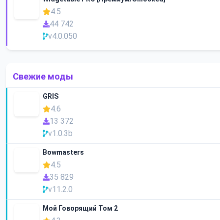
4.5
44 742
v4.0.050
Свежие моды
GRIS
4.6
13 372
v1.0.3b
Bowmasters
4.5
35 829
v11.2.0
Мой Говорящий Том 2