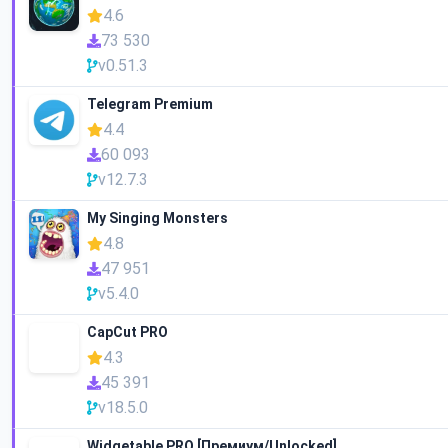
4.6
73 530
v0.51.3
Telegram Premium
4.4
60 093
v12.7.3
My Singing Monsters
4.8
47 951
v5.4.0
CapCut PRO
4.3
45 391
v18.5.0
Widgetable PRO [Премиум/Unlocked]