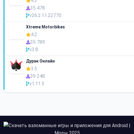
4.3
35 478
v26.2.11.22770
Xtreme Motorbikes
4.2
35 789
v3.8
Дурак Онлайн
3.5
39 248
v1.11.5