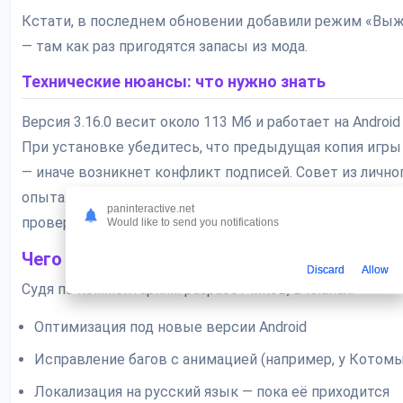
Кстати, в последнем обновении добавили режим «Вы
— там как раз пригодятся запасы из мода.
Технические нюансы: что нужно знать
Версия 3.16.0 весит около 113 Мб и работает на Android 
При установке убедитесь, что предыдущая копия игры
— иначе возникнет конфликт подписей. Совет из лично
опыта: если видите ошибку «Приложение не установле
paninteractive.net
проверьте настройки разрешений для apk-файлов.
Would like to send you notifications
Чего ждать от будущих обновлений?
Discard
Allow
Судя по комментариям разработчиков, в планах:
Оптимизация под новые версии Android
Исправление багов с анимацией (например, у Котом
Локализация на русский язык — пока её приходится