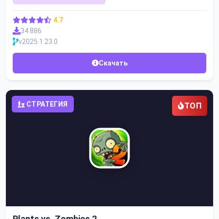
4.7
34 886
v2025.1.23.0
Скачать
СТРАТЕГИЯ
ТОП
Plants vs. Zombies 2