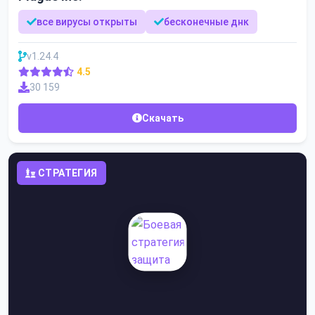
все вирусы открыты
бесконечные днк
v1.24.4
4.5
30 159
Скачать
СТРАТЕГИЯ