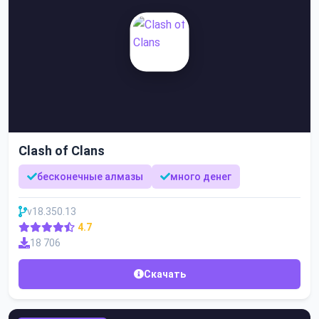
Clash of Clans
бесконечные алмазы
много денег
v18.350.13
4.7
18 706
Скачать