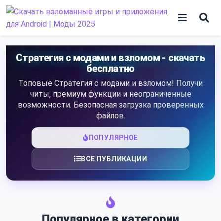
Skip
to
content
Игры
Стратегия с модами и взломом - скачать
бесплатно
Программы
Топовые Стратегия с модами и взломом! Получи
читы, премиум функции и неограниченные
возможности. Безопасная загрузка проверенных
файлов.
ПОПУЛЯРНОЕ
ВСЕ ПУБЛИКАЦИИ
Популярное в категории