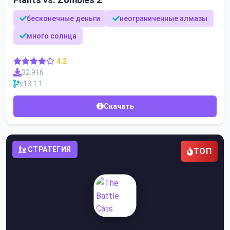
бесконечные деньги
неограниченные алмазы
много солнца
4.2
32 916
v13.1.1
Скачать
СТРАТЕГИЯ
ТОП