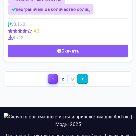
неограниченное количество солнц
v3.16.0
4.2
8 712
Скачать
1
2
3
PanInteractive — твоя панель управления Android-вселенной.