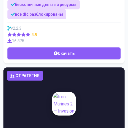
бесконечные деньги и ресурсы
все dlc разблокированы
v2.2.3
4.9
16 875
Скачать
СТРАТЕГИЯ