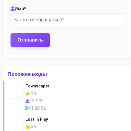
Имя
*
Похожие моды
Townscaper
4.9
13 991
v1.20.62
Lost in Play
4.5