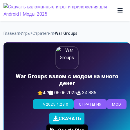
Skip
to
content
Игры
Главная
Игры
Стратегия
War Groups
Программы
War Groups взлом с модом на много
денег
06.06.2025
34 886
4.7
V2025.1.23.0
СТРАТЕГИЯ
MOD
СКАЧАТЬ