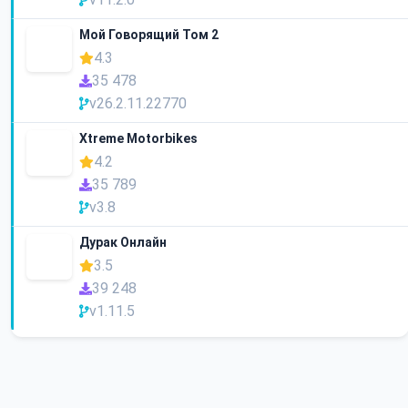
Мой Говорящий Том 2
4.3
35 478
v26.2.11.22770
Xtreme Motorbikes
4.2
35 789
v3.8
Дурак Онлайн
3.5
39 248
v1.11.5