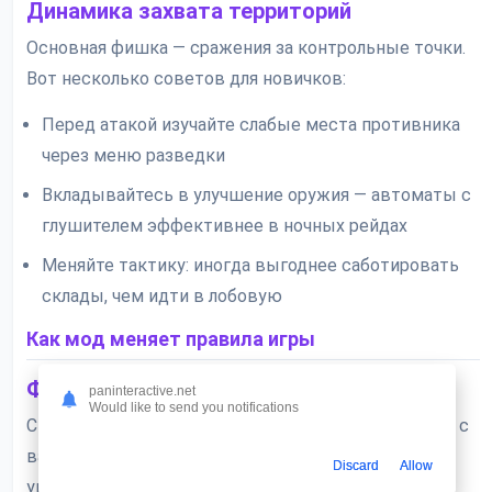
Динамика захвата территорий
Основная фишка — сражения за контрольные точки.
Вот несколько советов для новичков:
Перед атакой изучайте слабые места противника
через меню разведки
Вкладывайтесь в улучшение оружия — автоматы с
глушителем эффективнее в ночных рейдах
Меняйте тактику: иногда выгоднее саботировать
склады, чем идти в лобовую
Как мод меняет правила игры
Финансовая неуязвимость
paninteractive.net
Would like to send you notifications
Скачайте модифицированную версию, и проблемы с
валютой исчезнут. Деньги при тратах не
Discard
Allow
уменьшаются, а растут — это позволяет быстро