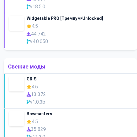
v18.5.0
Widgetable PRO [Премиум/Unlocked]
4.5
44 742
v4.0.050
Свежие моды
GRIS
4.6
13 372
v1.0.3b
Bowmasters
4.5
35 829
v11.2.0