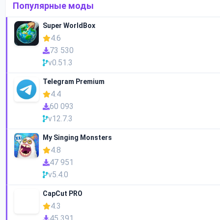
Популярные моды
Super WorldBox
4.6
73 530
v0.51.3
Telegram Premium
4.4
60 093
v12.7.3
My Singing Monsters
4.8
47 951
v5.4.0
CapCut PRO
4.3
45 391