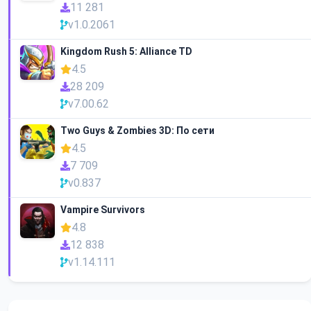
11 281
v1.0.2061
Kingdom Rush 5: Alliance TD
4.5
28 209
v7.00.62
Two Guys & Zombies 3D: По сети
4.5
7 709
v0.837
Vampire Survivors
4.8
12 838
v1.14.111