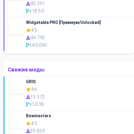
45 391
v18.5.0
Widgetable PRO [Премиум/Unlocked]
4.5
44 742
v4.0.050
Свежие моды
GRIS
4.6
13 372
v1.0.3b
Bowmasters
4.5
35 829