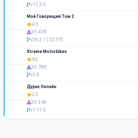
v11.2.0
Мой Говорящий Том 2
4.3
35 478
v26.2.11.22770
Xtreme Motorbikes
4.2
35 789
v3.8
Дурак Онлайн
3.5
39 248
v1.11.5