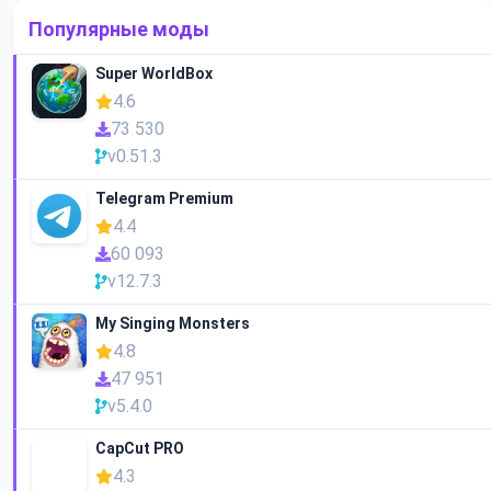
Популярные моды
Super WorldBox
4.6
73 530
v0.51.3
Telegram Premium
4.4
60 093
v12.7.3
My Singing Monsters
4.8
47 951
v5.4.0
CapCut PRO
4.3