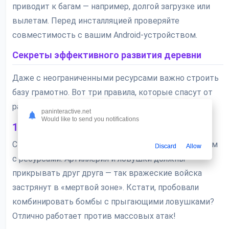
приводит к багам — например, долгой загрузке или
вылетам. Перед инсталляцией проверяйте
совместимость с вашим Android-устройством.
Секреты эффективного развития деревни
Даже с неограниченными ресурсами важно строить
базу грамотно. Вот три правила, которые спасут от
разграбления:
paninteractive.net
Would like to send you notifications
1. Баланс атаки и обороны
Ставьте защитные сооружения ближе к хранилищам
Discard
Allow
с ресурсами. Артиллерия и ловушки должны
прикрывать друг друга — так вражеские войска
застрянут в «мертвой зоне». Кстати, пробовали
комбинировать бомбы с прыгающими ловушками?
Отлично работает против массовых атак!