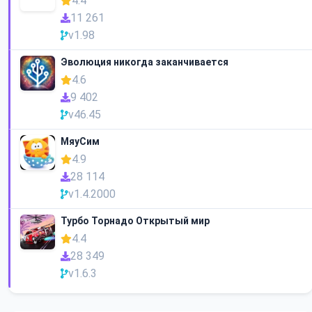
4.4
11 261
v1.98
Эволюция никогда заканчивается
4.6
9 402
v46.45
МяуСим
4.9
28 114
v1.4.2000
Турбо Торнадо Открытый мир
4.4
28 349
v1.6.3