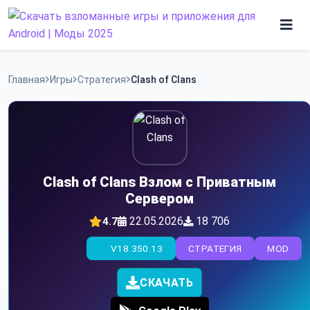
Skip
to
content
Игры
Главная
Игры
Стратегия
Clash of Clans
Программы
Clash of Clans Взлом с Приватным
Сервером
22.05.2026
18 706
4.7
V18.350.13
СТРАТЕГИЯ
MOD
СКАЧАТЬ