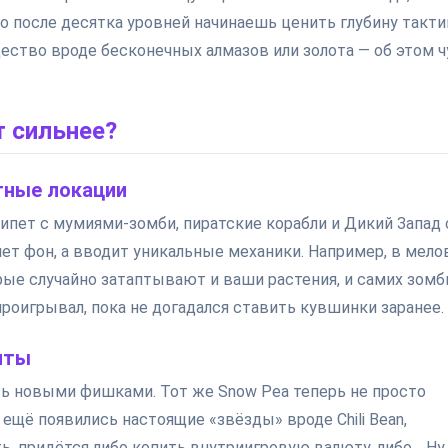
то после десятка уровней начинаешь ценить глубину такти
ество вроде бесконечных алмазов или золота — об этом ч
т сильнее?
тные локации
ипет с мумиями-зомби, пиратские корабли и Дикий Запад 
ет фон, а вводит уникальные механики. Например, в мело
ые случайно затаптывают и ваши растения, и самих зомб
роигрывал, пока не догадался ставить кувшинки заранее.
нты
ь новыми фишками. Тот же Snow Pea теперь не просто
ещё появились настоящие «звёзды» вроде Chili Bean,
, придётся либо копить внутриигровую валюту, либо… Ну