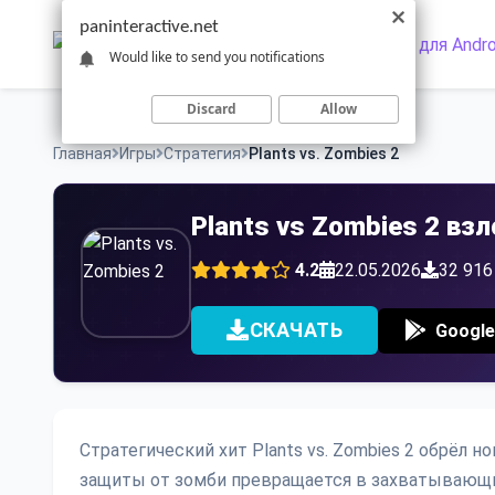
Skip
paninteractive.net
to
Would like to send you notifications
content
Discard
Allow
Главная
Игры
Стратегия
Plants vs. Zombies 2
Plants vs Zombies 2 в
4.2
22.05.2026
32 916
СКАЧАТЬ
Google
Стратегический хит Plants vs. Zombies 2 обрёл 
защиты от зомби превращается в захватывающи