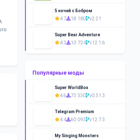
5 ночей с Бобром
4.7
18 180
v2.21
,
ого
Super Bear Adventure
4.3
10 724
v12.1.6
Популярные моды
Super WorldBox
4.6
73 530
v0.51.3
Telegram Premium
4.4
60 093
v12.7.3
My Singing Monsters