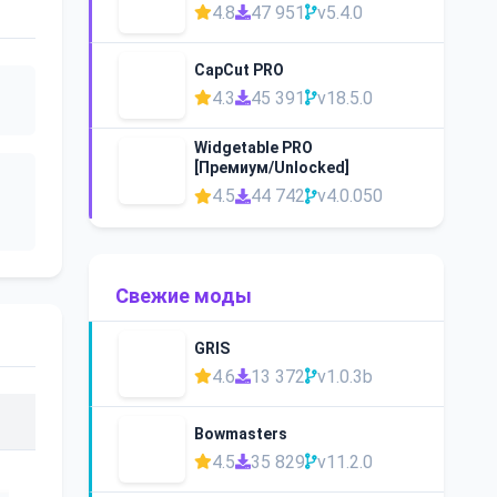
4.8
47 951
v5.4.0
CapCut PRO
4.3
45 391
v18.5.0
Widgetable PRO
[Премиум/Unlocked]
4.5
44 742
v4.0.050
Свежие моды
GRIS
4.6
13 372
v1.0.3b
Bowmasters
4.5
35 829
v11.2.0