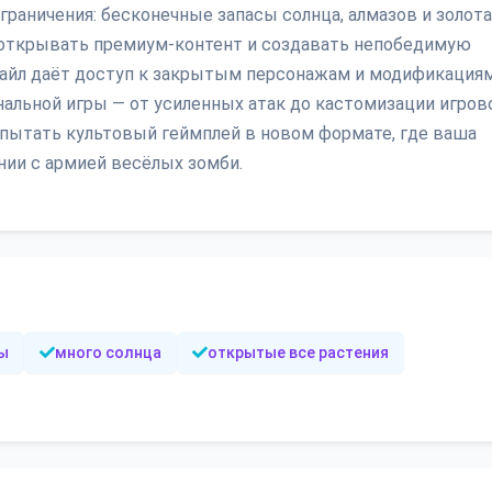
граничения: бесконечные запасы солнца, алмазов и золота
 открывать премиум-контент и создавать непобедимую
файл даёт доступ к закрытым персонажам и модификациям
альной игры — от усиленных атак до кастомизации игров
спытать культовый геймплей в новом формате, где ваша
ии с армией весёлых зомби.
ы
много солнца
открытые все растения