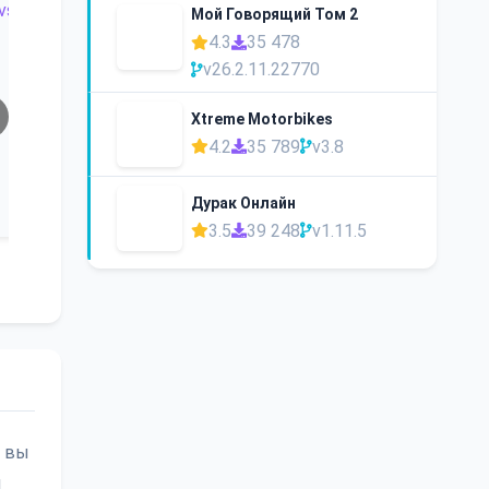
Мой Говорящий Том 2
4.3
35 478
v26.2.11.22770
Xtreme Motorbikes
4.2
35 789
v3.8
Дурак Онлайн
3.5
39 248
v1.11.5
: вы
и