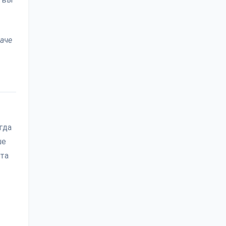
наче
гда
ше
эта