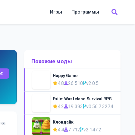
Игры
Программы
Похожие моды
OD
Happy Game
4.8
26 510
v2.0.5
Exile: Wasteland Survival RPG
4.2
19 393
v0.56.7.3274
Клондайк
ика
4.4
7 712
v2.147.2