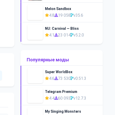
Melon Sandbox
4.8
19 058
v35.6
NU: Carnival — Bliss
4.1
23 014
v5.2.0
Популярные моды
Super WorldBox
4.6
73 530
v0.51.3
Telegram Premium
4.4
60 093
v12.7.3
My Singing Monsters