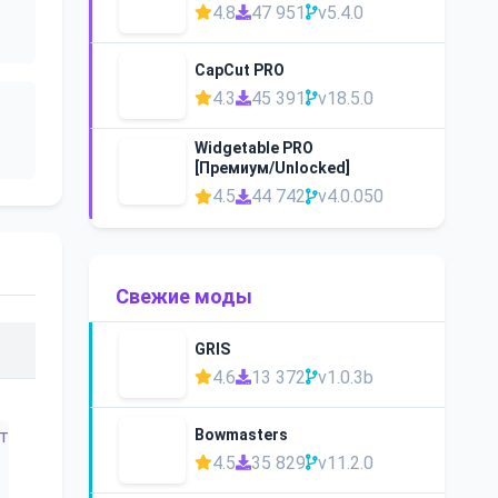
4.8
47 951
v5.4.0
CapCut PRO
4.3
45 391
v18.5.0
Widgetable PRO
[Премиум/Unlocked]
4.5
44 742
v4.0.050
Свежие моды
GRIS
4.6
13 372
v1.0.3b
Bowmasters
4.5
35 829
v11.2.0