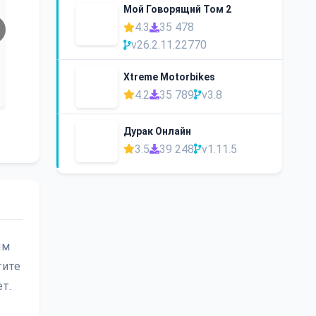
Мой Говорящий Том 2
4.3
35 478
v26.2.11.22770
Xtreme Motorbikes
4.2
35 789
v3.8
Дурак Онлайн
3.5
39 248
v1.11.5
ым
тите
т.