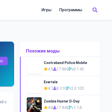
Игры
Программы
Похожие моды
OD
Contraband Police Mobile
4.9
17 869
v0.1.43
Evertale
4.7
9 310
v2.0.105
Zombie Hunter D-Day
id с
4.8
17 843
v1.1.8