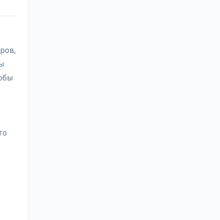
ров,
вы
тобы
то