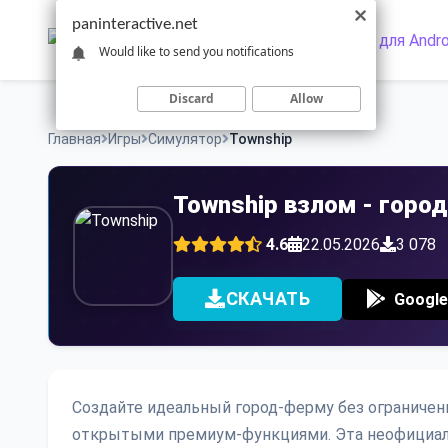
Skip
paninteractive.net
to
Would like to send you notifications
content
Discard
Allow
Главная
Игры
Симулятор
Township
Township взлом - горо
4.6
22.05.2026
3 078
СКАЧАТЬ
Google
Создайте идеальный город-ферму без ограничени
открытыми премиум-функциями. Эта неофициал