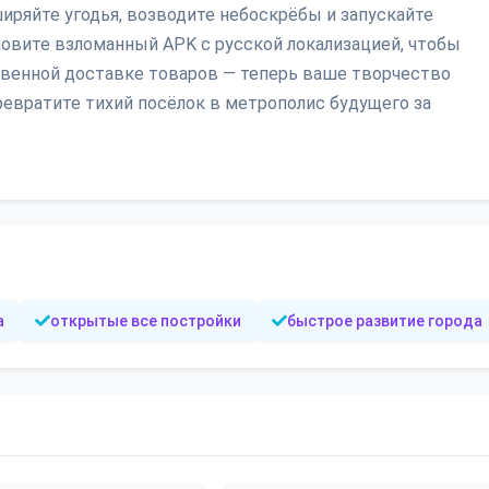
ширяйте угодья, возводите небоскрёбы и запускайте
новите взломанный APK с русской локализацией, чтобы
овенной доставке товаров — теперь ваше творчество
превратите тихий посёлок в метрополис будущего за
а
открытые все постройки
быстрое развитие города