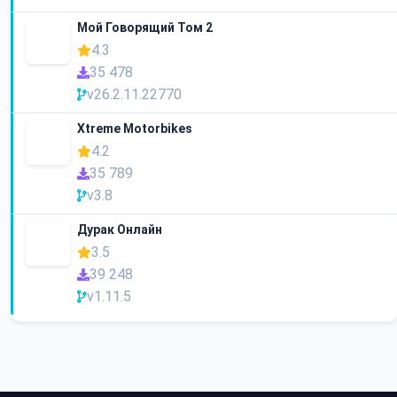
Мой Говорящий Том 2
4.3
35 478
v26.2.11.22770
Xtreme Motorbikes
4.2
35 789
v3.8
Дурак Онлайн
3.5
39 248
v1.11.5