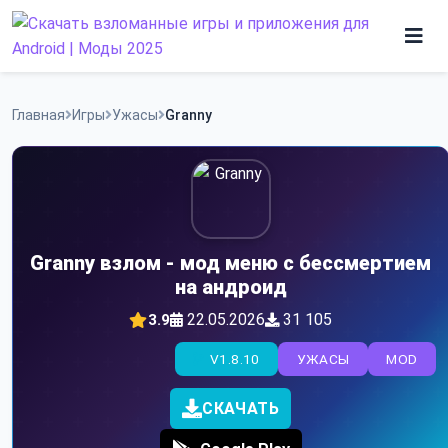
Skip
to
content
Игры
Главная
Игры
Ужасы
Granny
Программы
Granny взлом - мод меню с бессмертием
на андроид
22.05.2026
31 105
3.9
V1.8.10
УЖАСЫ
MOD
СКАЧАТЬ