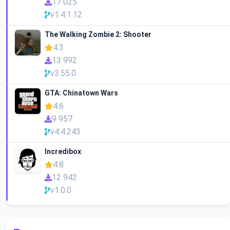
17 025
v1.4.1.12
The Walking Zombie 2: Shooter
4.3
13 992
v3.55.0
GTA: Chinatown Wars
4.6
9 957
v4.4.243
Incredibox
4.8
12 942
v1.0.0