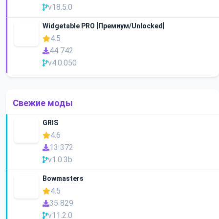
v18.5.0
Widgetable PRO [Премиум/Unlocked]
4.5
44 742
v4.0.050
Свежие моды
GRIS
4.6
13 372
v1.0.3b
Bowmasters
4.5
35 829
v11.2.0