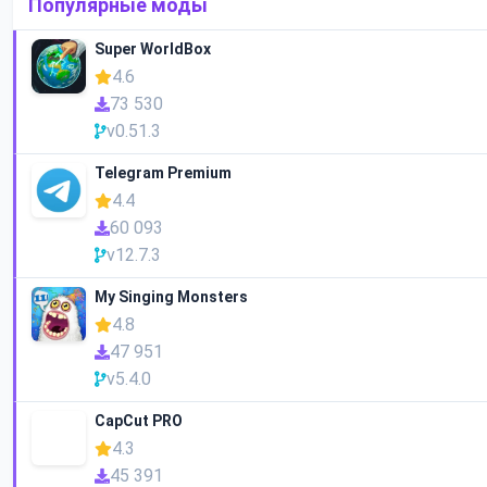
Популярные моды
Super WorldBox
4.6
73 530
v0.51.3
Telegram Premium
4.4
60 093
v12.7.3
My Singing Monsters
4.8
47 951
v5.4.0
CapCut PRO
4.3
45 391