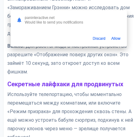
«Замораживанием Грэнни» можно исследовать дом
без спешки. Лично мне понравилась опция изменения
paninteractive.net
Would like to send you notifications
гравитации — представьте, как бабушка пытается
догнать вас, пока вы парите под потолком!
Discard
Allow
Важно:
Для работы мода в настройках устройства
разрешите «Отображение поверх других окон». Это
займёт 10 секунд, зато откроет доступ ко всем
фишкам.
Секретные лайфхаки для продвинутых
Используйте телепортацию, чтобы моментально
перемещаться между комнатами, или включите
«Режим призрака» для прохождения сквозь стены. А
ещё можно устроить бабуле сюрприз, подкинув к ней
парочку клонов через меню — зрелище получается