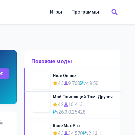
Игры
Программы
Похожие моды
OD
Hide Online
4.3
9 760
v4.9.50
Мой Говорящий Том: Друзья
4.2
16 413
v26.3.0.25428
бя
Race Max Pro
4.3
34 570
v2.13.1