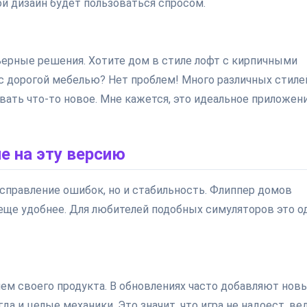
й дизайн будет пользоваться спросом.
ерные решения. Хотите дом в стиле лофт с кирпичными
с дорогой мебелью? Нет проблем! Много различных стиле
ать что-то новое. Мне кажется, это идеальное приложен
е на эту версию
 исправление ошибок, но и стабильность. Флиппер домов
 еще удобнее. Для любителей подобных симуляторов это о
ем своего продукта. В обновлениях часто добавляют нов
да и целые механики. Это значит, что игра не надоест, ве