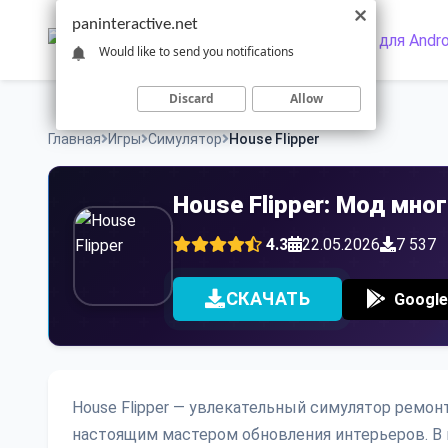
Skip
paninteractive.net
to
Would like to send you notifications
content
Discard
Allow
Главная
Игры
Симулятор
House Flipper
House Flipper: Мод мно
4.3
22.05.2026
7 537
СКАЧАТЬ
Google
House Flipper — увлекательный симулятор ремон
настоящим мастером обновления интерьеров. В