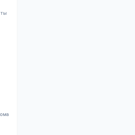
 ты
дома