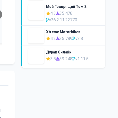
Мой Говорящий Том 2
4.3
35 478
v26.2.11.22770
Xtreme Motorbikes
4.2
35 789
v3.8
Дурак Онлайн
3.5
39 248
v1.11.5
ы
к