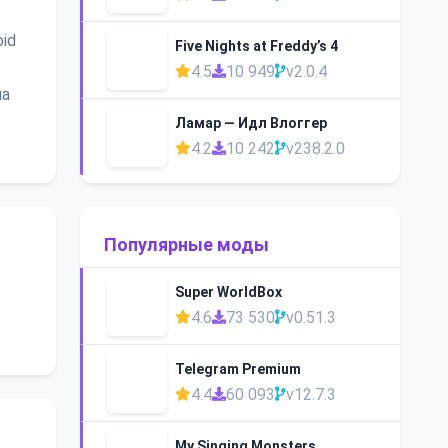
id
Five Nights at Freddy’s 4
4.5
10 949
v2.0.4
ла
Ламар — Идл Влоггер
4.2
10 242
v238.2.0
Популярные моды
Super WorldBox
4.6
73 530
v0.51.3
Telegram Premium
4.4
60 093
v12.7.3
My Singing Monsters