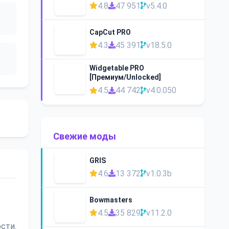
4.8
47 951
v5.4.0
CapCut PRO
4.3
45 391
v18.5.0
Widgetable PRO
[Премиум/Unlocked]
4.5
44 742
v4.0.050
Свежие моды
GRIS
4.6
13 372
v1.0.3b
Bowmasters
4.5
35 829
v11.2.0
сти.