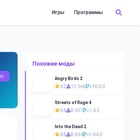
Игры
Программы
Похожие моды
OD
Angry Birds 2
4.2
15 366
v10.0.0
Streets of Rage 4
4.8
8 507
v1.4.5
Into the Dead 2
4.8
8 654
v1.84.0