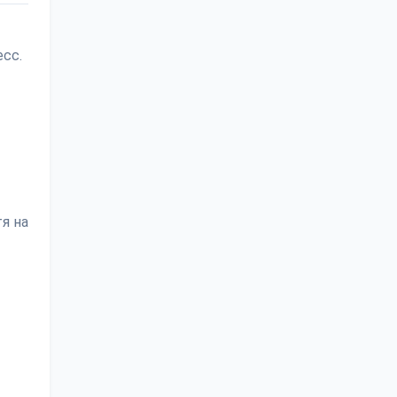
есс.
я на