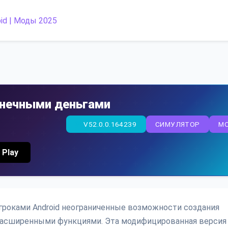
конечными деньгами
V52.0.0.164239
СИМУЛЯТОР
M
 Play
 игроками Android неограниченные возможности создания
расширенными функциями. Эта модифицированная версия