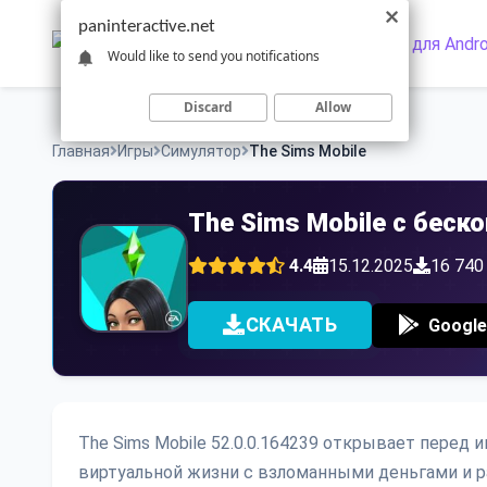
Skip
paninteractive.net
to
Would like to send you notifications
content
Discard
Allow
Главная
Игры
Симулятор
The Sims Mobile
The Sims Mobile с бес
4.4
15.12.2025
16 740
СКАЧАТЬ
Google
The Sims Mobile 52.0.0.164239 открывает перед
виртуальной жизни с взломанными деньгами и 