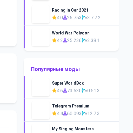
Racing in Car 2021
4.0
26 753
v3.7.7.2
World War Polygon
4.2
25 236
v2.38.1
Популярные моды
Super WorldBox
4.6
73 530
v0.51.3
Telegram Premium
4.4
60 093
v12.7.3
My Singing Monsters