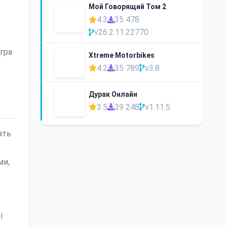
Мой Говорящий Том 2
4.3
35 478
v26.2.11.22770
гра
Xtreme Motorbikes
4.2
35 789
v3.8
Дурак Онлайн
3.5
39 248
v1.11.5
ать
ми,
!