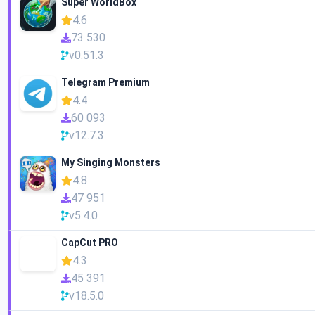
Super WorldBox
4.6
73 530
v0.51.3
Telegram Premium
4.4
60 093
v12.7.3
My Singing Monsters
4.8
47 951
v5.4.0
CapCut PRO
4.3
45 391
v18.5.0