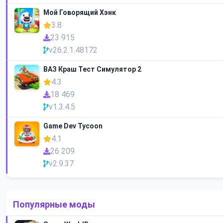
Мой Говорящий Хэнк
3.8
23 915
v26.2.1.48172
ВАЗ Краш Тест Симулятор 2
4.3
18 469
v1.3.4.5
Game Dev Tycoon
4.1
26 209
v2.9.37
Популярные моды