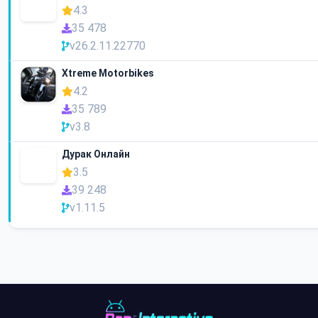
4.3
35 478
v26.2.11.22770
Xtreme Motorbikes
4.2
35 789
v3.8
Дурак Онлайн
3.5
39 248
v1.11.5