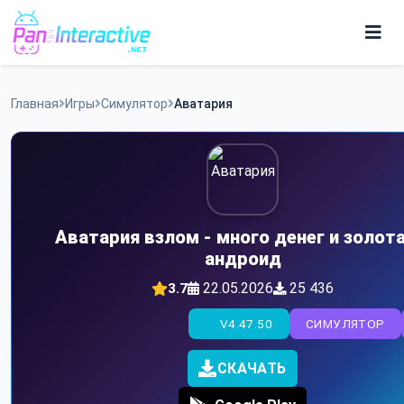
Skip
to
content
Игры
Главная
Игры
Симулятор
Аватария
Программы
Аватария взлом - много денег и золота
андроид
22.05.2026
25 436
3.7
V4.47.50
СИМУЛЯТОР
СКАЧАТЬ