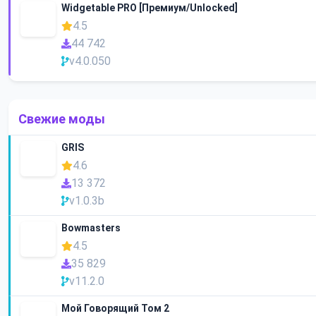
Widgetable PRO [Премиум/Unlocked]
4.5
44 742
v4.0.050
Свежие моды
GRIS
4.6
13 372
v1.0.3b
Bowmasters
4.5
35 829
v11.2.0
Мой Говорящий Том 2