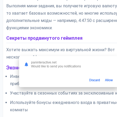
Выполняя мини-задания, вы получаете игровую валюту
то хватает базовых возможностей, но многие исполь
дополнительные моды — например, 4.47.50 с расшире
функциями экономики.
Секреты продвинутого геймплея
Хотите выжать максимум из виртуальной жизни? Вот
несколько лайфхаков от опытных игроков:
paninteractive.net
Would like to send you notifications
Экономические стратегии
Инвестируйте в редкую мебель — её можно перепро
Discard
Allow
прибылью
Участвуйте в сезонных событиях за эксклюзивные 
Используйте бонусы ежедневного входа в приватны
комнаты