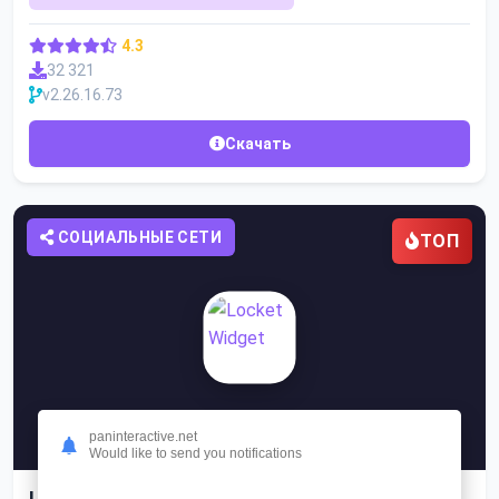
4.3
32 321
v2.26.16.73
Скачать
СОЦИАЛЬНЫЕ СЕТИ
ТОП
paninteractive.net
Would like to send you notifications
Locket Widget