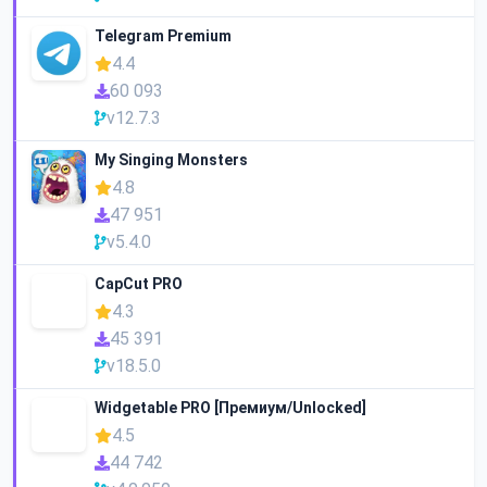
Telegram Premium
4.4
60 093
v12.7.3
My Singing Monsters
4.8
47 951
v5.4.0
CapCut PRO
4.3
45 391
v18.5.0
Widgetable PRO [Премиум/Unlocked]
4.5
44 742