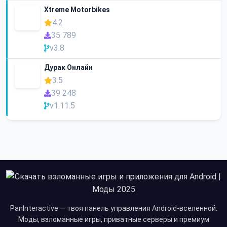
Xtreme Motorbikes
4.2
35 789
v3.8
Дурак Онлайн
3.5
39 248
v1.11.5
PanInteractive — твоя панель управления Android-вселенной.
Моды, взломанные игры, приватные серверы и премиум