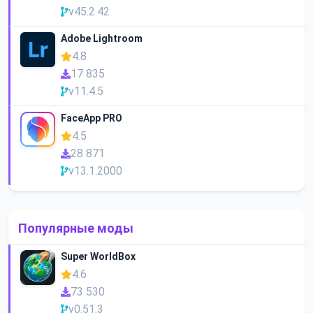
v45.2.42
Adobe Lightroom
4.8
17 835
v11.4.5
FaceApp PRO
4.5
28 871
v13.1.2000
Популярные моды
Super WorldBox
4.6
73 530
v0.51.3