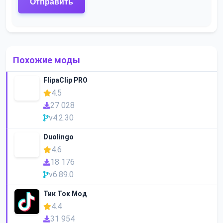
Похожие моды
FlipaClip PRO
4.5
27 028
v4.2.30
Duolingo
4.6
18 176
v6.89.0
Тик Ток Мод
4.4
31 954