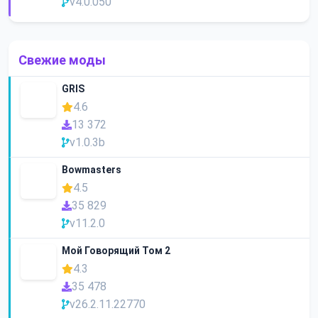
v4.0.050
Свежие моды
GRIS
4.6
13 372
v1.0.3b
Bowmasters
4.5
35 829
v11.2.0
Мой Говорящий Том 2
4.3
35 478
v26.2.11.22770