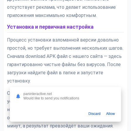
отсутствует реклама, что делает использование
приложения максимально комфортным.
Установка и первичная настройка
Процесс установки взломанной версии довольно
простой, но требует выполнения нескольких шагов.
Сначала download APK файл с нашего сайта — здесь
гарантированно чистые файлы без вирусов. После
загрузки найдите файл в папке и запустите
установку.
Система может запросить разрешение на
paninteractive.net
Would like to send you notifications
установку из неизвестных источников — это
нормально для модифицированных приложений. В
Discard
Allow
общем, весь процесс займёт не больше пары
минут, а результат превзойдёт ваши ожидания.