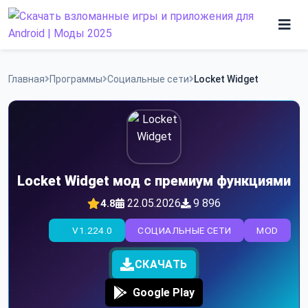
Skip
to
content
Игры
Главная
Программы
Социальные сети
Locket Widget
Программы
Locket Widget мод с премиум функциями
22.05.2026
9 896
4.8
V1.224.0
СОЦИАЛЬНЫЕ СЕТИ
MOD
СКАЧАТЬ
Google Play