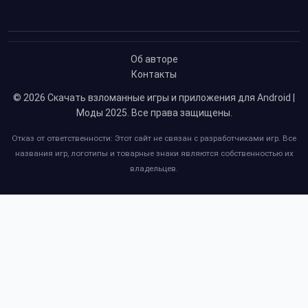
Об авторе
Контакты
© 2026
Скачать взломанные игры и приложения для Android |
Моды 2025
. Все права защищены.
Отказ от ответственности: Этот сайт не связан с разработчиками игр. Все
названия игр, логотипы и товарные знаки являются собственностью их
владельцев.