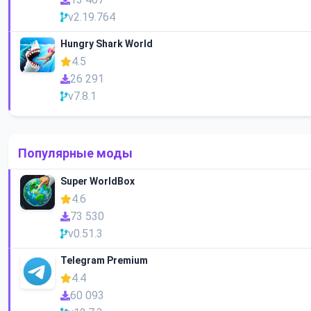
v2.19.764
Hungry Shark World
4.5
26 291
v7.8.1
Популярные моды
Super WorldBox
4.6
73 530
v0.51.3
Telegram Premium
4.4
60 093