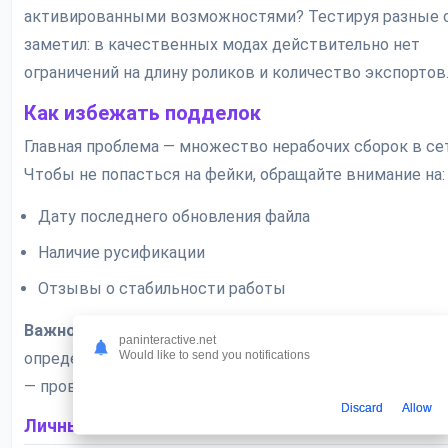
активированными возможностями? Тестируя разные с
заметил: в качественных модах действительно нет
ограничений на длину роликов и количество экспортов
Как избежать подделок
Главная проблема — множество нерабочих сборок в се
Чтобы не попасться на фейки, обращайте внимание на:
Дату последнего обновления файла
Наличие русификации
Отзывы о стабильности работы
Важно:
Некоторые моды требуют ARM-процессоры
paninteractive.net
Would like to send you notifications
определённой версии. Если приложение вылетает при 
— проверьте характеристики своего устройства.
Discard
Allow
Личный опыт использования