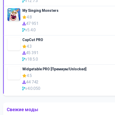
v12.7.3
My Singing Monsters
4.8
47 951
v5.4.0
CapCut PRO
4.3
45 391
v18.5.0
Widgetable PRO [Премиум/Unlocked]
4.5
44 742
v4.0.050
Свежие моды