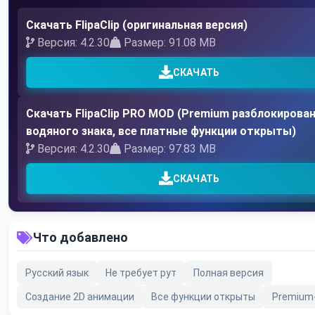
Скачать FlipaClip (оригинальная версия)
Версия: 4.2.30
Размер: 91.08 MB
СКАЧАТЬ
Скачать FlipaClip PRO MOD (Premium разблокирован
водяного знака, все платные функции открыты)
Версия: 4.2.30
Размер: 97.83 MB
СКАЧАТЬ
Что добавлено
Русский язык
Не требует рут
Полная версия
Создание 2D анимации
Все функции открыты
Premium