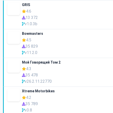
GRIS
4.6
13 372
v1.0.3b
Bowmasters
4.5
35 829
v11.2.0
Мой Говорящий Том 2
4.3
35 478
v26.2.11.22770
Xtreme Motorbikes
4.2
35 789
v3.8