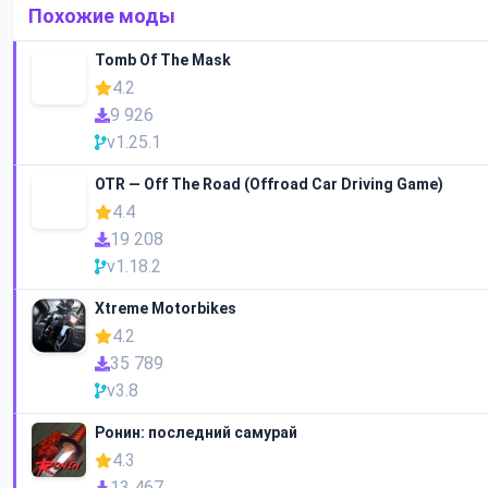
Похожие моды
Tomb Of The Mask
4.2
9 926
v1.25.1
OTR — Off The Road (Offroad Car Driving Game)
4.4
19 208
v1.18.2
Xtreme Motorbikes
4.2
35 789
v3.8
Ронин: последний самурай
4.3
13 467