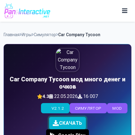
Skip
to
content
Игры
Главная
Игры
Симулятор
Car Company Tycoon
Программы
Car Company Tycoon мод много денег и
очков
22.05.2026
16 007
4.3
V2.1.2
СИМУЛЯТОР
MOD
СКАЧАТЬ