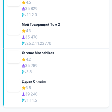
4.5
35 829
v11.2.0
Мой Говорящий Том 2
4.3
35 478
v26.2.11.22770
Xtreme Motorbikes
4.2
35 789
v3.8
Дурак Онлайн
3.5
39 248
v1.11.5