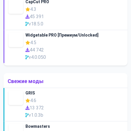
CapCut PRO
4.3
45 391
v18.5.0
Widgetable PRO [Премиум/Unlocked]
4.5
44 742
v4.0.050
Свежие моды
GRIS
4.6
13 372
v1.0.3b
Bowmasters