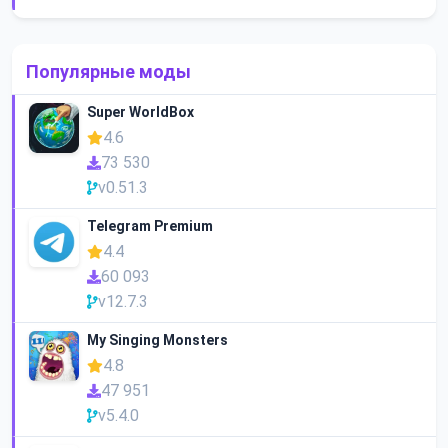
Популярные моды
Super WorldBox
4.6
73 530
v0.51.3
Telegram Premium
4.4
60 093
v12.7.3
My Singing Monsters
4.8
47 951
v5.4.0