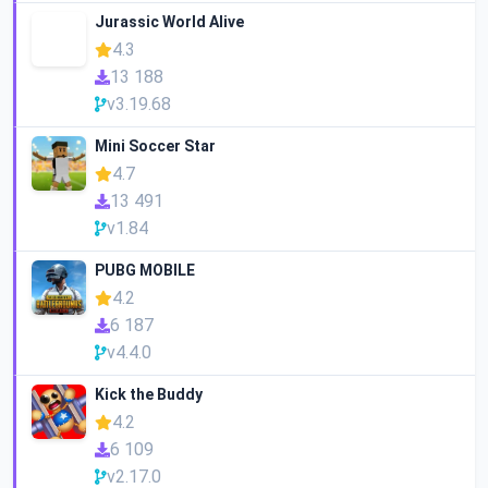
Jurassic World Alive
4.3
13 188
v3.19.68
Mini Soccer Star
4.7
13 491
v1.84
PUBG MOBILE
4.2
6 187
v4.4.0
Kick the Buddy
4.2
6 109
v2.17.0