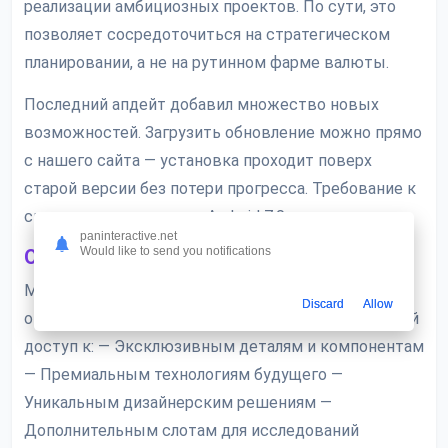
реализации амбициозных проектов. По сути, это
позволяет сосредоточиться на стратегическом
планировании, а не на рутинном фарме валюты.
Последний апдейт добавил множество новых
возможностей. Загрузить обновление можно прямо
с нашего сайта — установка проходит поверх
старой версии без потери прогресса. Требование к
системе минимальные: Android 7.0 и выше.
paninteractive.net
Would like to send you notifications
Особенности unlocked-контента
Модифицированная версия снимает все
Discard
Allow
ограничения на покупки. Это означает бесконечный
доступ к: — Эксклюзивным деталям и компонентам
— Премиальным технологиям будущего —
Уникальным дизайнерским решениям —
Дополнительным слотам для исследований