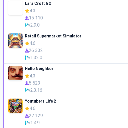
Lara Croft GO
4.3
15 110
v2.9.0
Retail Supermarket Simulator
4.6
26 332
v1.32.0
Hello Neighbor
4.3
5 523
v2.3.16
Youtubers Life 2
4.6
27 129
v1.4.9