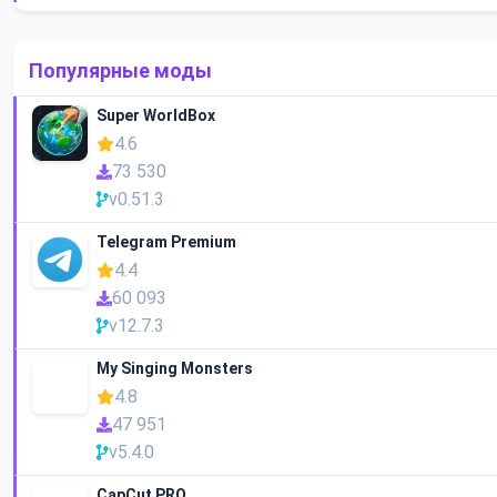
Популярные моды
Super WorldBox
4.6
73 530
v0.51.3
Telegram Premium
4.4
60 093
v12.7.3
My Singing Monsters
4.8
47 951
v5.4.0
CapCut PRO