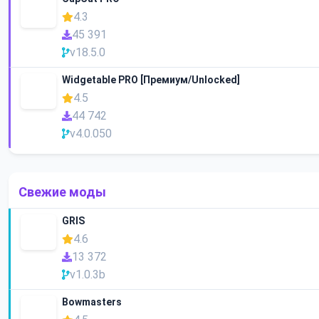
4.3
45 391
v18.5.0
Widgetable PRO [Премиум/Unlocked]
4.5
44 742
v4.0.050
Свежие моды
GRIS
4.6
13 372
v1.0.3b
Bowmasters