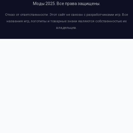
Моды 2025
. Все права защищены.
Отказ от ответственности: Этот сайт не связан с разработчиками игр. Все
названия игр, логотипы и товарные знаки являются собственностью их
владельцев.