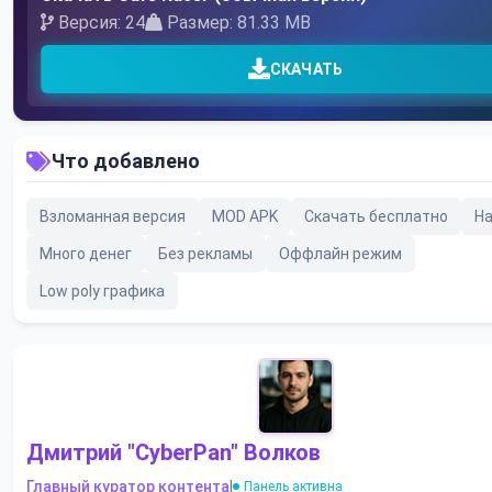
Версия: 24
Размер: 81.33 MB
СКАЧАТЬ
Что добавлено
Взломанная версия
MOD APK
Скачать бесплатно
На
Много денег
Без рекламы
Оффлайн режим
Low poly графика
Дмитрий "CyberPan" Волков
Главный куратор контента
|
Панель активна