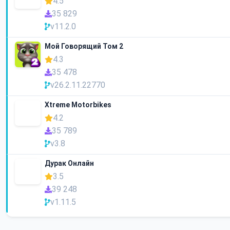
4.5
35 829
v11.2.0
Мой Говорящий Том 2
4.3
35 478
v26.2.11.22770
Xtreme Motorbikes
4.2
35 789
v3.8
Дурак Онлайн
3.5
39 248
v1.11.5