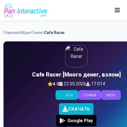
Skip
to
content
Игры
Главная
Игры
Гонки
Cafe Racer
Программы
Cafe Racer [Много денег, взлом]
22.05.2026
17 014
4.3
V24
ГОНКИ
MOD
СКАЧАТЬ
Google Play