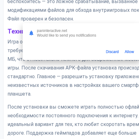
беспокойтесь — это ложное срабатывание, вызванное
модификациями файлов для обхода внутриигровых пок
Файл проверен и безопасен.
Технические аспекты и установка
paninteractive.net
Would like to send you notifications
Игра оптимизирована для широкого спектра устройств
требует Android 6.0 и выше. Размер файла составляет 
Discard
Allow
МБ, что относительно немного для современной моби
игры. После скачивания APK-файла установка происхо
стандартно. Главное — разрешить установку приложен
неизвестных источников в настройках вашего смартф
планшета.
После установки вы сможете играть полностью офлай
необходимости постоянного подключения к интернету.
идеальный вариант для тех, кто любит скоротать врем
дороге. Поддержка геймпадов добавляет еще больше