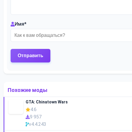
Имя
*
Похожие моды
GTA: Chinatown Wars
4.6
9 957
v4.4.243