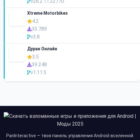
v26.2.11.22770
Xtreme Motorbikes
4.2
35 789
v3.8
Дурак Онлайн
3.5
39 248
v1.11.5
PanInteractive — твоя панель управления Android-вселенной.