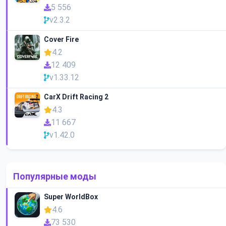
5 556
v2.3.2
Cover Fire
4.2
12 409
v1.33.12
CarX Drift Racing 2
4.3
11 667
v1.42.0
Популярные моды
Super WorldBox
4.6
73 530