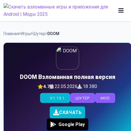
Skip
to
content
Игры
Главная
Игры
Шутер
DOOM
Программы
DOOM Взломанная полная версия
22.05.2026
18 380
4.7
V1.13.1
ШУТЕР
MOD
СКАЧАТЬ
Google Play