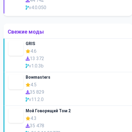
44 742
v4.0.050
Свежие моды
GRIS
4.6
13 372
v1.0.3b
Bowmasters
4.5
35 829
v11.2.0
Мой Говорящий Том 2
4.3
35 478