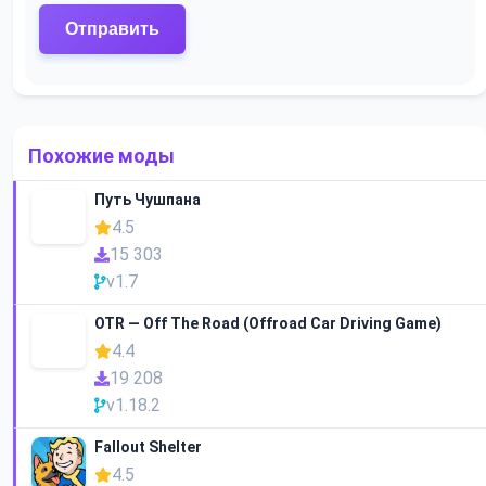
Похожие моды
Путь Чушпана
4.5
15 303
v1.7
OTR — Off The Road (Offroad Car Driving Game)
4.4
19 208
v1.18.2
Fallout Shelter
4.5