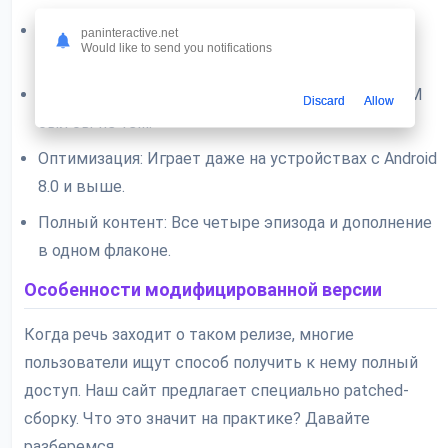
Атмосферные локации: От заброшенных баз на
paninteractive.net
Would like to send you notifications
Марсе до самых глубин ада.
Знаменитый саундтрек: Без этого звучания DOOM
Discard
Allow
был бы не тем.
Оптимизация: Играет даже на устройствах с Android
8.0 и выше.
Полный контент: Все четыре эпизода и дополнение
в одном флаконе.
Особенности модифицированной версии
Когда речь заходит о таком релизе, многие
пользователи ищут способ получить к нему полный
доступ. Наш сайт предлагает специально patched-
сборку. Что это значит на практике? Давайте
разберемся.