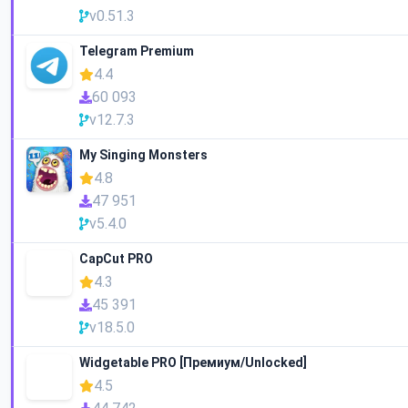
v0.51.3
Telegram Premium
4.4
60 093
v12.7.3
My Singing Monsters
4.8
47 951
v5.4.0
CapCut PRO
4.3
45 391
v18.5.0
Widgetable PRO [Премиум/Unlocked]
4.5