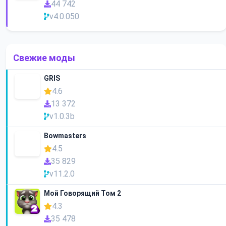
44 742
v4.0.050
Свежие моды
GRIS
4.6
13 372
v1.0.3b
Bowmasters
4.5
35 829
v11.2.0
Мой Говорящий Том 2
4.3
35 478