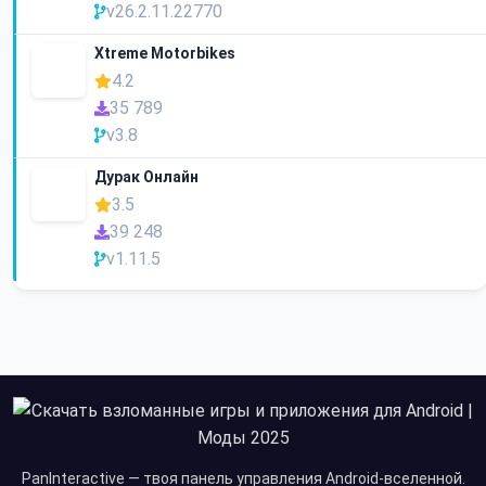
v26.2.11.22770
Xtreme Motorbikes
4.2
35 789
v3.8
Дурак Онлайн
3.5
39 248
v1.11.5
PanInteractive — твоя панель управления Android-вселенной.