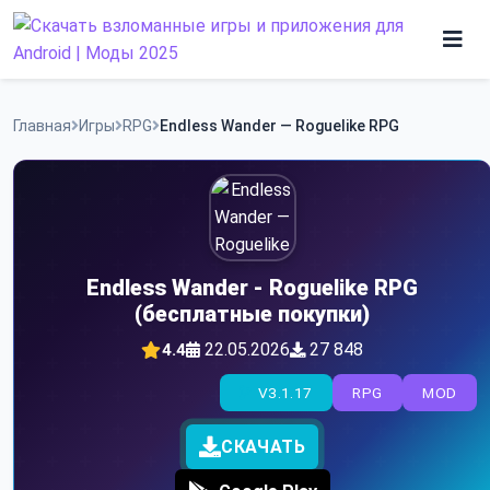
Skip
to
content
Игры
Главная
Игры
RPG
Endless Wander — Roguelike RPG
Программы
Endless Wander - Roguelike RPG
(бесплатные покупки)
22.05.2026
27 848
4.4
V3.1.17
RPG
MOD
СКАЧАТЬ