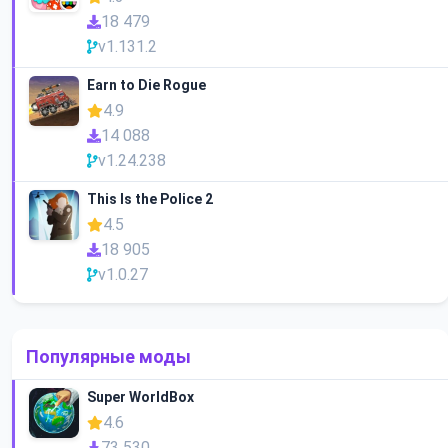
18 479
v1.131.2
Earn to Die Rogue
4.9
14 088
v1.24.238
This Is the Police 2
4.5
18 905
v1.0.27
Популярные моды
Super WorldBox
4.6
73 530