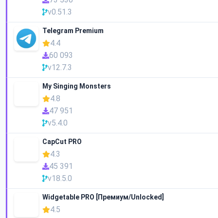
v0.51.3
Telegram Premium
4.4
60 093
v12.7.3
My Singing Monsters
4.8
47 951
v5.4.0
CapCut PRO
4.3
45 391
v18.5.0
Widgetable PRO [Премиум/Unlocked]
4.5