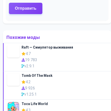
Похожие моды
Raft — Симулятор выживания
4.7
19 783
v2.9.1
Tomb Of The Mask
4.2
9 926
v1.25.1
Toca Life World
4.3