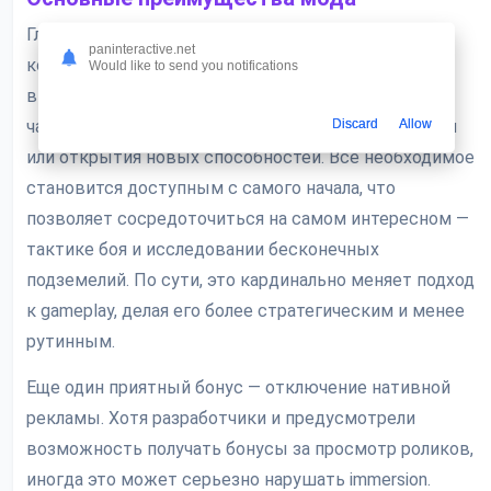
Главное достоинство специальной сборки — это,
paninteractive.net
конечно же, открытый доступ ко всем
Would like to send you notifications
внутриигровым ресурсам. Вам больше не нужно
Discard
Allow
часами фармить деньги для улучшения снаряжения
или открытия новых способностей. Все необходимое
становится доступным с самого начала, что
позволяет сосредоточиться на самом интересном —
тактике боя и исследовании бесконечных
подземелий. По сути, это кардинально меняет подход
к gameplay, делая его более стратегическим и менее
рутинным.
Еще один приятный бонус — отключение нативной
рекламы. Хотя разработчики и предусмотрели
возможность получать бонусы за просмотр роликов,
иногда это может серьезно нарушать immersion.