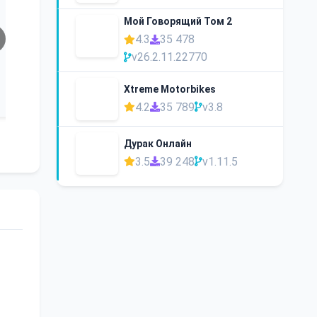
Мой Говорящий Том 2
4.3
35 478
v26.2.11.22770
Xtreme Motorbikes
4.2
35 789
v3.8
Дурак Онлайн
3.5
39 248
v1.11.5