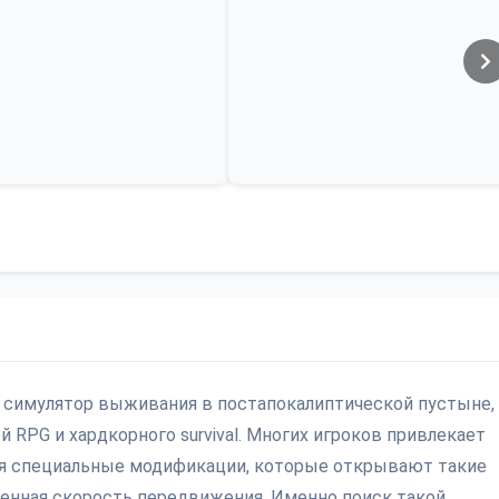
ный симулятор выживания в постапокалиптической пустыне,
 RPG и хардкорного survival. Многих игроков привлекает
я специальные модификации, которые открывают такие
шенная скорость передвижения. Именно поиск такой