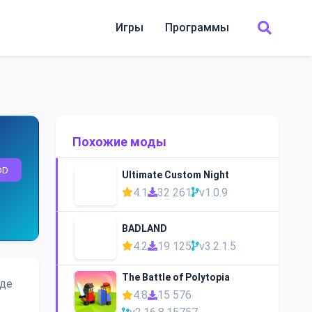
Игры
Программы
Похожие моды
OD
Ultimate Custom Night
4.1
32 261
v1.0.9
BADLAND
4.2
19 125
v3.2.1.5
The Battle of Polytopia
где
4.8
15 576