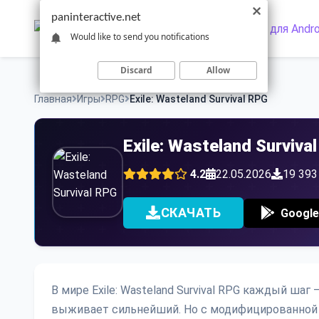
Skip
paninteractive.net
to
Would like to send you notifications
content
Discard
Allow
Главная
Игры
RPG
Exile: Wasteland Survival RPG
Exile: Wasteland Surviv
4.2
22.05.2026
19 393
СКАЧАТЬ
Google
В мире Exile: Wasteland Survival RPG каждый ша
выживает сильнейший. Но с модифицированной в