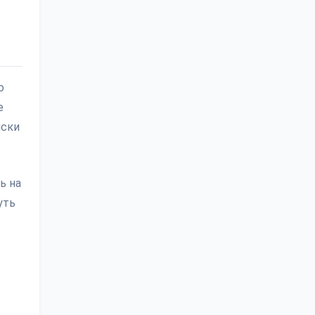
о
е
иски
ь на
уть