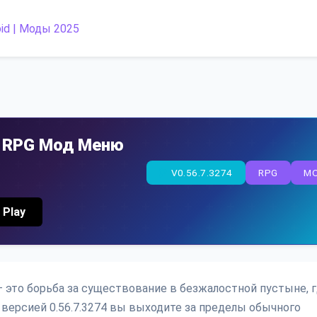
al RPG Мод Меню
V0.56.7.3274
RPG
M
 Play
г — это борьба за существование в безжалостной пустыне, 
ерсией 0.56.7.3274 вы выходите за пределы обычного