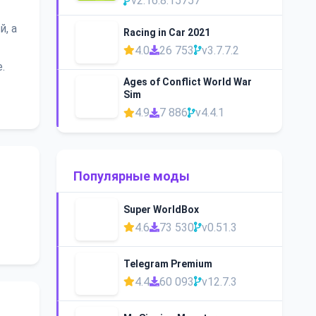
v2.16.8.15757
, а
Racing in Car 2021
4.0
26 753
v3.7.7.2
.
Ages of Conflict World War
Sim
4.9
7 886
v4.4.1
Популярные моды
Super WorldBox
4.6
73 530
v0.51.3
Telegram Premium
4.4
60 093
v12.7.3