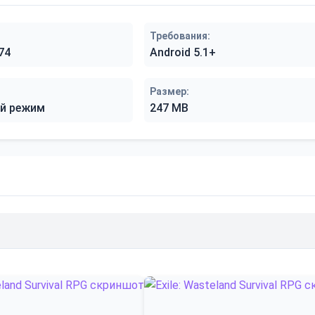
Требования:
74
Android 5.1+
Размер:
й режим
247 MB