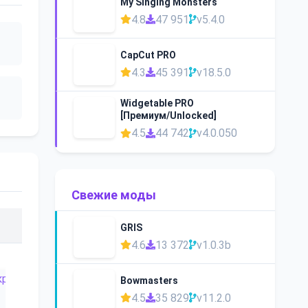
My Singing Monsters
4.8
47 951
v5.4.0
CapCut PRO
4.3
45 391
v18.5.0
Widgetable PRO
[Премиум/Unlocked]
4.5
44 742
v4.0.050
Свежие моды
GRIS
4.6
13 372
v1.0.3b
Bowmasters
4.5
35 829
v11.2.0