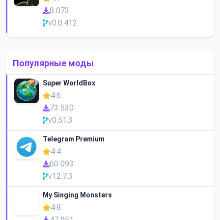
8 073
v0.0.412
Популярные моды
Super WorldBox
4.6
73 530
v0.51.3
Telegram Premium
4.4
60 093
v12.7.3
My Singing Monsters
4.8
47 951