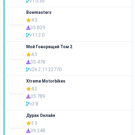
v1.0.3b
Bowmasters
4.5
35 829
v11.2.0
Мой Говорящий Том 2
4.3
35 478
v26.2.11.22770
Xtreme Motorbikes
4.2
35 789
v3.8
Дурак Онлайн
3.5
39 248