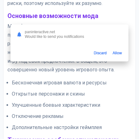
риски, поэтому используйте их разумно.
Основные возможности мода
Модифицированное меню открывает доступ к
paninteractive.net
продвинутым настройкам игры. Можно мгновенно
Would like to send you notifications
разблокировать всех персонажей, получить
неограниченное количество алмазов и настроить
Discard
Allow
игру под свои предпочтения. В общем, это
совершенно новый уровень игрового опыта.
Бесконечная игровая валюта и ресурсы
Открытые персонажи и скины
Улучшенные боевые характеристики
Отключение рекламы
Дополнительные настройки геймплея