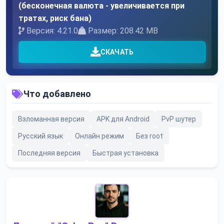
(бесконечная валюта - увеличивается при
тратах, риск бана)
Версия: 4.21.0
Размер: 208.42 MB
СКАЧАТЬ
Что добавлено
Взломанная версия
APK для Android
PvP шутер
Русский язык
Онлайн режим
Без root
Последняя версия
Быстрая установка