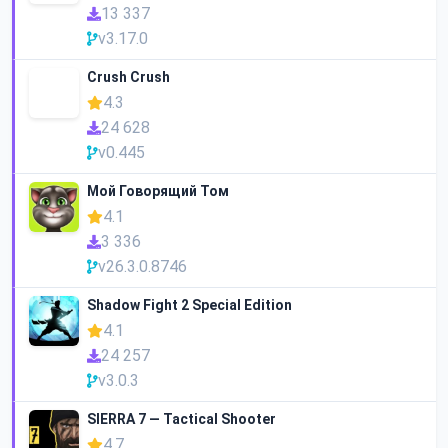
13 337
v3.17.0
Crush Crush
4.3
24 628
v0.445
Мой Говорящий Том
4.1
3 336
v26.3.0.8746
Shadow Fight 2 Special Edition
4.1
24 257
v3.0.3
SIERRA 7 — Tactical Shooter
4.7