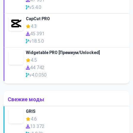
v5.4.0
CapCut PRO
4.3
45 391
v18.5.0
Widgetable PRO [Премиум/Unlocked]
4.5
44 742
v4.0.050
Свежие моды
GRIS
4.6
13 372