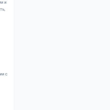
ми и
ть,
ии с