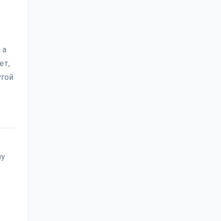
 а
ет,
угой
му