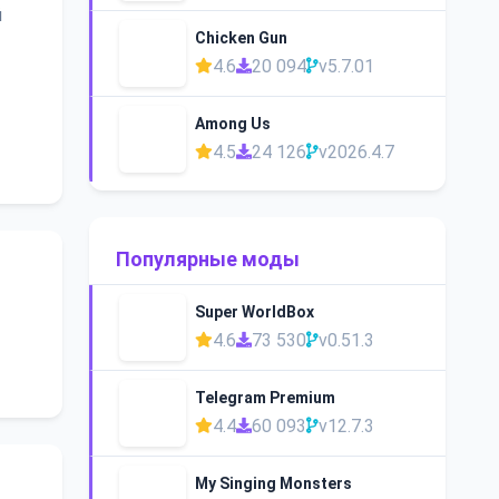
й
Chicken Gun
4.6
20 094
v5.7.01
Among Us
4.5
24 126
v2026.4.7
Популярные моды
Super WorldBox
4.6
73 530
v0.51.3
Telegram Premium
4.4
60 093
v12.7.3
My Singing Monsters