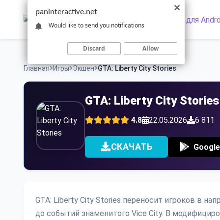
Skip
paninteractive.net
to
Would like to send you notifications
content
Discard
Allow
Главная
Игры
Экшен
GTA: Liberty City Stories
GTA: Liberty City Storie
4.8
22.05.2026
6 811
СКАЧАТЬ
Google
GTA: Liberty City Stories переносит игроков в 
до событий знаменитого Vice City. В модифицир