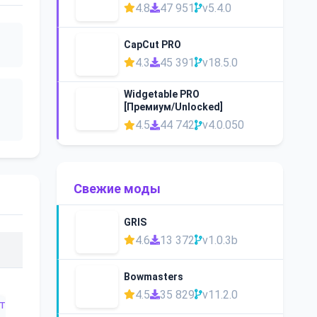
4.8
47 951
v5.4.0
CapCut PRO
4.3
45 391
v18.5.0
Widgetable PRO
[Премиум/Unlocked]
4.5
44 742
v4.0.050
Свежие моды
GRIS
4.6
13 372
v1.0.3b
Bowmasters
4.5
35 829
v11.2.0