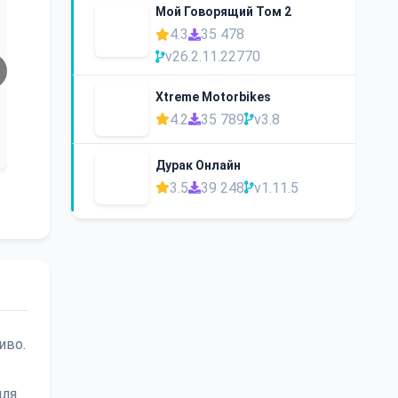
Мой Говорящий Том 2
4.3
35 478
v26.2.11.22770
Xtreme Motorbikes
4.2
35 789
v3.8
Дурак Онлайн
3.5
39 248
v1.11.5
иво.
для