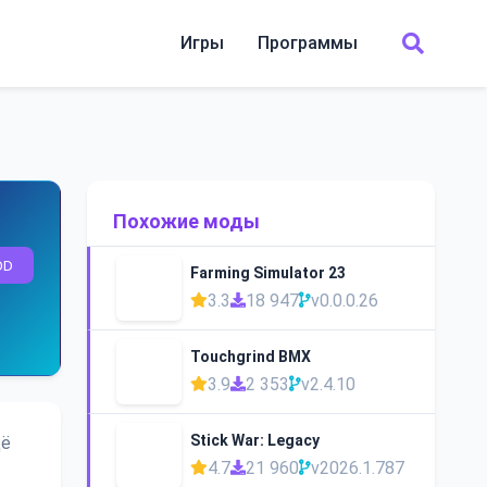
Игры
Программы
Похожие моды
OD
Farming Simulator 23
3.3
18 947
v0.0.0.26
Touchgrind BMX
3.9
2 353
v2.4.10
Stick War: Legacy
щё
4.7
21 960
v2026.1.787