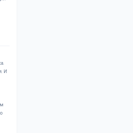
а.
. И
ам
то