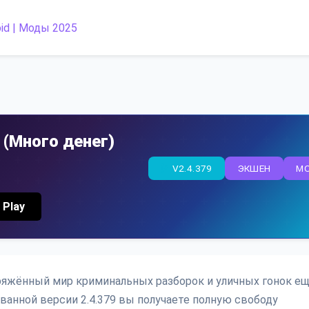
s (Много денег)
V2.4.379
ЭКШЕН
M
 Play
напряжённый мир криминальных разборок и уличных гонок е
ованной версии 2.4.379 вы получаете полную свободу