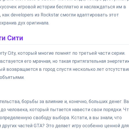
ь кусочек игровой истории бесплатно и наслаждаться им в
 как developers из Rockstar смогли адаптировать этот
хранив дух оригинала.
ти Сити
ty City, который многие помнят по третьей части серии.
ствуется его мрачная, но такая притягательная энергетик
й возвращается в город спустя несколько лет отсутствия
 объятьями.
ельства, борьбы за влияние и, конечно, больших денег. В
 до человека, который пытается навести свои порядки. Ч
пределенную свободу выбора. Кстати, а вы знали, что
ругих частей GTA? Это делает игру особенно ценной для