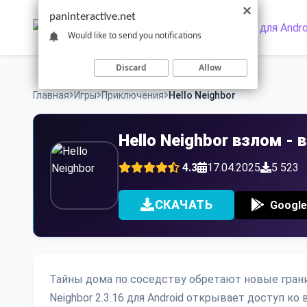
Skip
paninteractive.net
to
Would like to send you notifications
content
Discard
Allow
Главная
Игры
Приключения
Hello Neighbor
Hello Neighbor взлом -
4.3
17.04.2025
5 523
СКАЧАТЬ
Google
Тайны дома по соседству обретают новые грани
Neighbor 2.3.16 для Android открывает доступ 