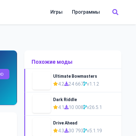
Игры
Программы
Похожие моды
OD
Ultimate Bowmasters
4.2
24 667
v1.1.2
Dark Riddle
4.1
10 008
v26.5.1
Drive Ahead
4.3
30 793
v5.1.19