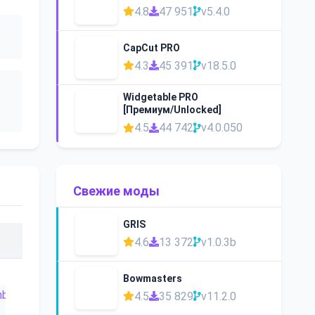
4.8
47 951
v5.4.0
CapCut PRO
4.3
45 391
v18.5.0
Widgetable PRO
[Премиум/Unlocked]
4.5
44 742
v4.0.050
Свежие моды
GRIS
4.6
13 372
v1.0.3b
Bowmasters
4.5
35 829
v11.2.0