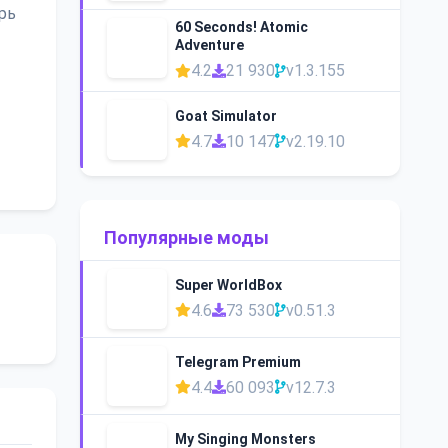
рь
60 Seconds! Atomic
Adventure
4.2
21 930
v1.3.155
Goat Simulator
4.7
10 147
v2.19.10
Популярные моды
Super WorldBox
4.6
73 530
v0.51.3
Telegram Premium
4.4
60 093
v12.7.3
My Singing Monsters