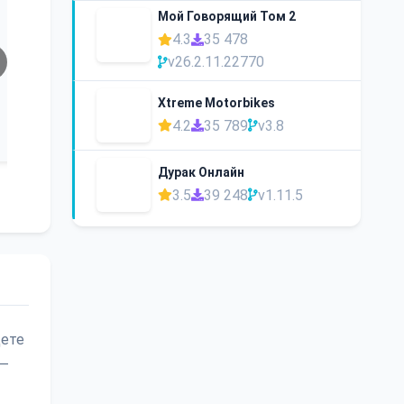
Мой Говорящий Том 2
4.3
35 478
v26.2.11.22770
Xtreme Motorbikes
4.2
35 789
v3.8
Дурак Онлайн
3.5
39 248
v1.11.5
щете
 —