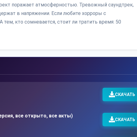
 проект поражает атмосферностью. Тревожный саундтрек,
ержат в напряжении. Если любите хорроры с
 тем, кто сомневается, стоит ли тратить время: 50
СКАЧАТЬ
ерсия, все открыто, все акты)
СКАЧАТЬ