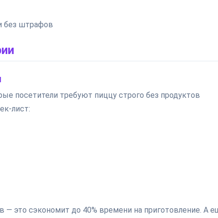
и без штрафов
рии
м
орые посетители требуют пиццу строго без продуктов
ек-лист:
в — это сэкономит до 40% времени на приготовление. А е