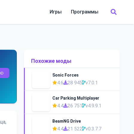
Игры
Программы
Похожие моды
OD
Sonic Forces
4.6
28 945
v7.0.1
Car Parking Multiplayer
4.4
26 751
v4.9.9.1
BeamNG Drive
ца,
4.4
21 522
v0.3.7.7