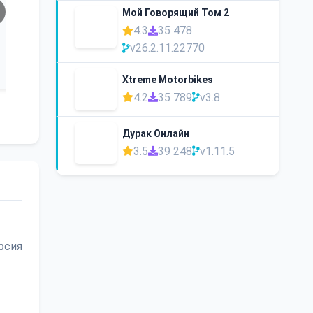
Мой Говорящий Том 2
4.3
35 478
v26.2.11.22770
Xtreme Motorbikes
4.2
35 789
v3.8
Дурак Онлайн
3.5
39 248
v1.11.5
рсия