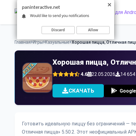
Skip
paninteractive.net
to
Would like to send you notifications
content
Discard
Allow
Главная
Игры
Казуальные
Хорошая пицца, Отличная пиц
Хорошая пицца, Отличн
4.6
22.05.2026
14 654
СКАЧАТЬ
Google
Готовить идеальную пиццу без ограничений — т
Отличная пицца» 5.50.2. Этот неофициальный AP