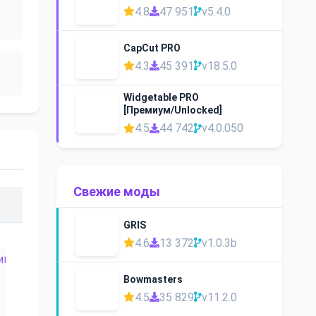
4.8
47 951
v5.4.0
CapCut PRO
4.3
45 391
v18.5.0
Widgetable PRO
[Премиум/Unlocked]
4.5
44 742
v4.0.050
Свежие моды
GRIS
4.6
13 372
v1.0.3b
Bowmasters
4.5
35 829
v11.2.0