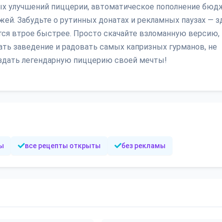
ых улучшений пиццерии, автоматическое пополнение бюд
ей. Забудьте о рутинных донатах и рекламных паузах — з
тся втрое быстрее. Просто скачайте взломанную версию,
ть заведение и радовать самых капризных гурманов, не
оздать легендарную пиццерию своей мечты!
ы
все рецепты открыты
без рекламы