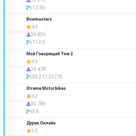
v1.0.3b
Bowmasters
4.5
35 829
v11.2.0
Мой Говорящий Том 2
4.3
35 478
v26.2.11.22770
Xtreme Motorbikes
4.2
35 789
v3.8
Дурак Онлайн
3.5