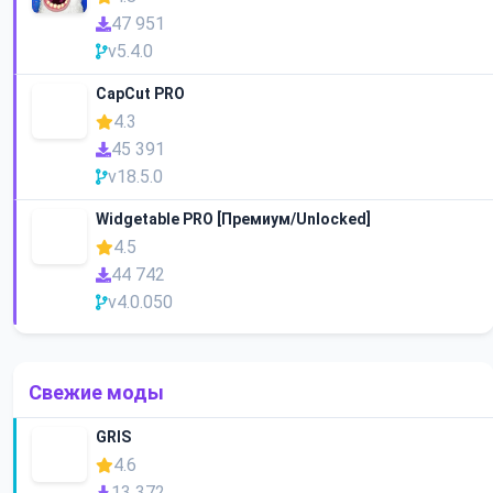
47 951
v5.4.0
CapCut PRO
4.3
45 391
v18.5.0
Widgetable PRO [Премиум/Unlocked]
4.5
44 742
v4.0.050
Свежие моды
GRIS
4.6
13 372