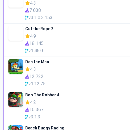
4.3
7 038
v3.1.0.3.153
Cut the Rope 2
4.9
18 145
v1.46.0
Dan the Man
4.3
12 722
v1.12.75
Bob The Robber 4
4.2
10 367
v3.1.3
Beach Buggy Racing