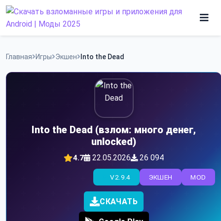
Skip
to
content
Игры
Главная
Игры
Экшен
Into the Dead
Программы
Into the Dead (взлом: много денег,
unlocked)
22.05.2026
26 094
4.7
V2.9.4
ЭКШЕН
MOD
СКАЧАТЬ