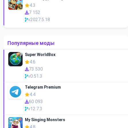
4.3
7 152
v2027.5.18
Популярные моды
Super WorldBox
4.6
73 530
v0.51.3
Telegram Premium
4.4
60 093
v12.7.3
My Singing Monsters
4.8