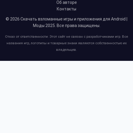
Об авторе
Контакты
© 2026
Скачать взломанные игры и приложения для Android |
Моды 2025
. Все права защищены.
Отказ от ответственности: Этот сайт не связан с разработчиками игр. Все
названия игр, логотипы и товарные знаки являются собственностью их
владельцев.