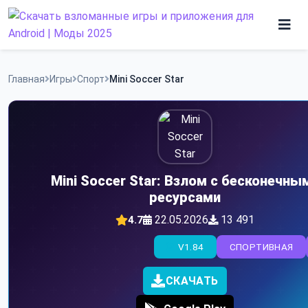
Skip
to
content
Игры
Главная
Игры
Спорт
Mini Soccer Star
Программы
Mini Soccer Star: Взлом с бесконечны
ресурсами
22.05.2026
13 491
4.7
V1.84
СПОРТИВНАЯ
СКАЧАТЬ