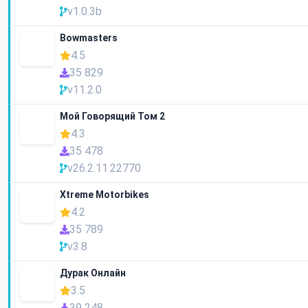
v1.0.3b
Bowmasters
4.5
35 829
v11.2.0
Мой Говорящий Том 2
4.3
35 478
v26.2.11.22770
Xtreme Motorbikes
4.2
35 789
v3.8
Дурак Онлайн
3.5
39 248