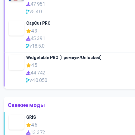
47 951
v5.4.0
CapCut PRO
4.3
45 391
v18.5.0
Widgetable PRO [Премиум/Unlocked]
4.5
44 742
v4.0.050
Свежие моды
GRIS
4.6
13 372