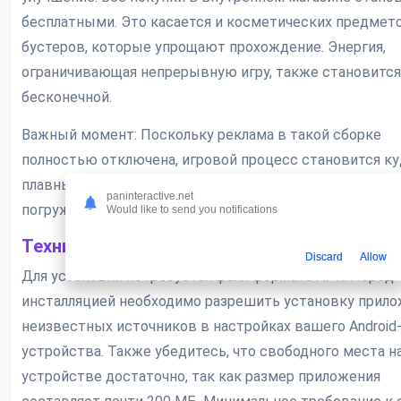
бесплатными. Это касается и косметических предмето
бустеров, которые упрощают прохождение. Энергия,
ограничивающая непрерывную игру, также становится
бесконечной.
Важный момент: Поскольку реклама в такой сборке
полностью отключена, игровой процесс становится ку
плавным и непрерывным. Ничто не прерывает ваше
paninteractive.net
погружение в мир футбола в самый ответственный м
Would like to send you notifications
Технические аспекты установки
Discard
Allow
Для установки потребуется файл формата APK. Перед
инсталляцией необходимо разрешить установку прило
неизвестных источников в настройках вашего Android
устройства. Также убедитесь, что свободного места н
устройстве достаточно, так как размер приложения