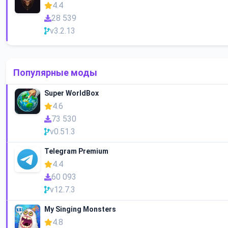
4.4
28 539
v3.2.13
Популярные моды
Super WorldBox
4.6
73 530
v0.51.3
Telegram Premium
4.4
60 093
v12.7.3
My Singing Monsters
4.8