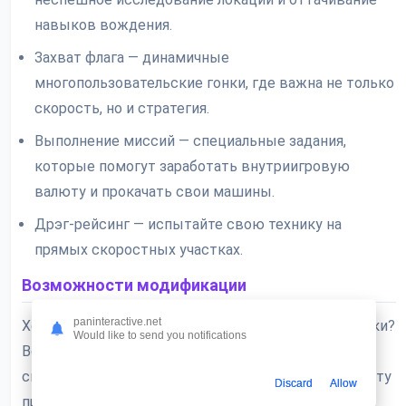
навыков вождения.
Захват флага — динамичные
многопользовательские гонки, где важна не только
скорость, но и стратегия.
Выполнение миссий — специальные задания,
которые помогут заработать внутриигровую
валюту и прокачать свои машины.
Дрэг-рейсинг — испытайте свою технику на
прямых скоростных участках.
Возможности модификации
paninteractive.net
Хотите узнать, как выжать максимум из этой штуки?
Would like to send you notifications
Вот что я выяснил. Основное преимущество
специальной сборки — это доступ ко всему контенту
Discard
Allow
практически сразу. Вам больше не нужно долгое