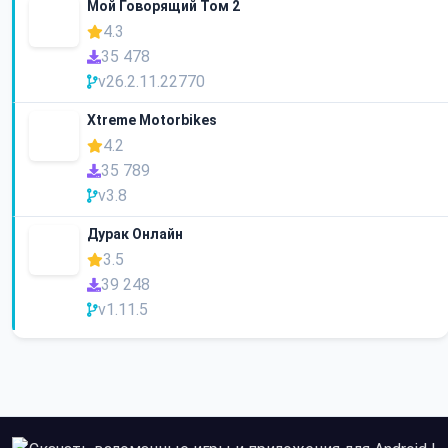
Мой Говорящий Том 2
4.3
35 478
v26.2.11.22770
Xtreme Motorbikes
4.2
35 789
v3.8
Дурак Онлайн
3.5
39 248
v1.11.5