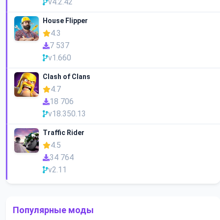
v4.2.42
House Flipper
4.3
7 537
v1.660
Clash of Clans
4.7
18 706
v18.350.13
Traffic Rider
4.5
34 764
v2.11
Популярные моды