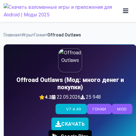
Skip
to
content
Игры
Главная
Игры
Гонки
Offroad Outlaws
Программы
Offroad Outlaws (Мод: много денег и
покупки)
22.05.2026
25 948
4.2
V7.4.49
ГОНКИ
MOD
СКАЧАТЬ