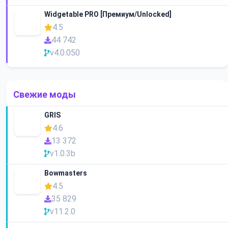
Widgetable PRO [Премиум/Unlocked]
4.5
44 742
v4.0.050
Свежие моды
GRIS
4.6
13 372
v1.0.3b
Bowmasters
4.5
35 829
v11.2.0