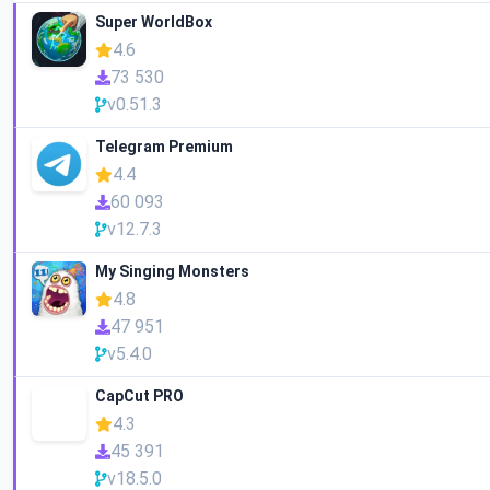
Super WorldBox
4.6
73 530
v0.51.3
Telegram Premium
4.4
60 093
v12.7.3
My Singing Monsters
4.8
47 951
v5.4.0
CapCut PRO
4.3
45 391
v18.5.0