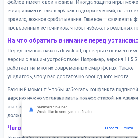
файлов имеет свои нюансы. Иногда защита игры мож
воспринимать такой apk как подозрительный, но это, к
правило, ложное срабатывание. Главное — скачивать ф
проверенных источников, чтобы избежать реальных п
На что обратить внимание перед установк
Перед тем как начать download, проверьте совместим
версии с вашим устройством. Например, версия 11.5.5
работает на многих современных смартфонах. Также
убедитесь, что у вас достаточно свободного места.
Важный момент: Чтобы избежать конфликта подписей
версию нужно устанавливать поверх старой, не удаляя 
вы скачали apk у нас, то проблем с обновлением возни
paninteractive.net
Would like to send you notifications
должно.
Чего ожидать от меню и интерфейса?
Discard
Allow