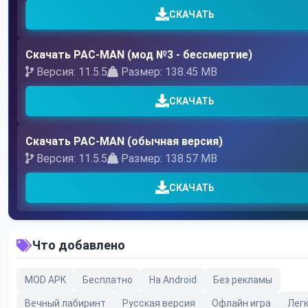
СКАЧАТЬ
Скачать PAC-MAN (мод №3 - бессмертие)
Версия: 11.5.5
Размер: 138.45 MB
СКАЧАТЬ
Скачать PAC-MAN (обычная версия)
Версия: 11.5.5
Размер: 138.57 MB
СКАЧАТЬ
Что добавлено
MOD APK
Бесплатно
На Android
Без рекламы
Вечный лабиринт
Русская версия
Офлайн игра
Лег