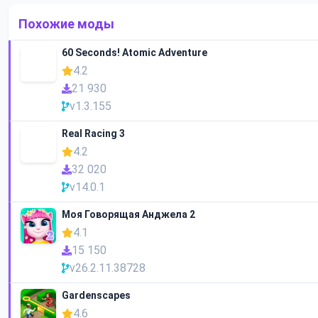
Похожие моды
60 Seconds! Atomic Adventure
4.2
21 930
v1.3.155
Real Racing 3
4.2
32 020
v14.0.1
Моя Говорящая Анджела 2
4.1
15 150
v26.2.11.38728
Gardenscapes
4.6