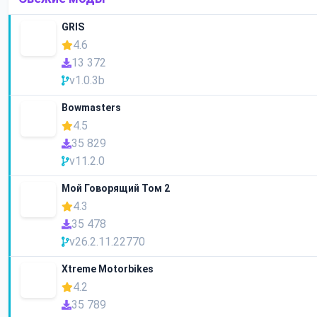
GRIS
4.6
13 372
v1.0.3b
Bowmasters
4.5
35 829
v11.2.0
Мой Говорящий Том 2
4.3
35 478
v26.2.11.22770
Xtreme Motorbikes
4.2
35 789