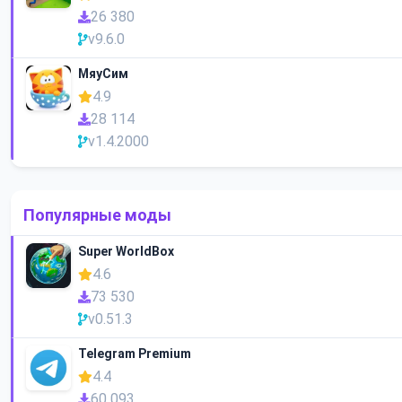
26 380
v9.6.0
МяуСим
4.9
28 114
v1.4.2000
Популярные моды
Super WorldBox
4.6
73 530
v0.51.3
Telegram Premium
4.4
60 093