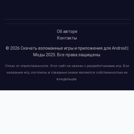
Об авторе
Контакты
© 2026
Скачать взломанные игры и приложения для Android |
Моды 2025
. Все права защищены.
Отказ от ответственности: Этот сайт не связан с разработчиками игр. Все
названия игр, логотипы и товарные знаки являются собственностью их
владельцев.