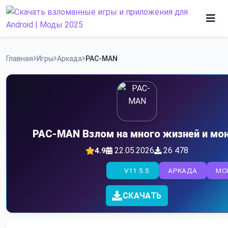
Skip
to
content
Игры
Главная
Игры
Аркада
PAC-MAN
Программы
PAC-MAN Взлом на много жизней и мо
22.05.2026
26 478
4.9
V11.5.5
АРКАДА
MO
СКАЧАТЬ