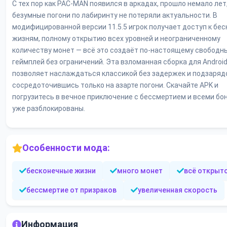
С тех пор как PAC-MAN появился в аркадах, прошло немало лет,
безумные погони по лабиринту не потеряли актуальности. В
модифицированной версии 11.5.5 игрок получает доступ к бе
жизням, полному открытию всех уровней и неограниченному
количеству монет — всё это создаёт по-настоящему свободн
геймплей без ограничений. Эта взломанная сборка для Androi
позволяет наслаждаться классикой без задержек и подзаряд
сосредоточившись только на азарте погони. Скачайте APK и
погрузитесь в вечное приключение с бессмертием и всеми бо
уже разблокированы.
Особенности мода:
бесконечные жизни
много монет
всё открыт
бессмертие от призраков
увеличенная скорость
Информация