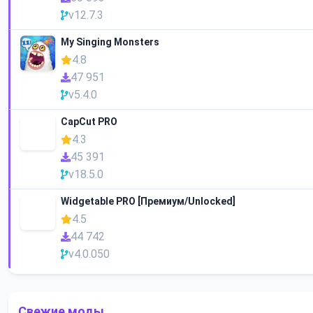
v12.7.3
My Singing Monsters
4.8
47 951
v5.4.0
CapCut PRO
4.3
45 391
v18.5.0
Widgetable PRO [Премиум/Unlocked]
4.5
44 742
v4.0.050
Свежие моды