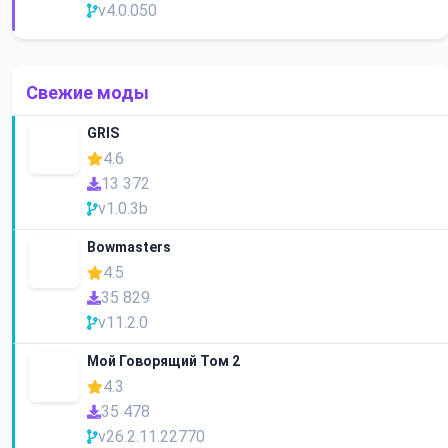
v4.0.050
Свежие моды
GRIS
4.6
13 372
v1.0.3b
Bowmasters
4.5
35 829
v11.2.0
Мой Говорящий Том 2
4.3
35 478
v26.2.11.22770