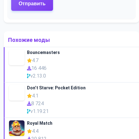
Похожие моды
Bouncemasters
4.7
16 446
v2.13.0
Don’t Starve: Pocket Edition
4.1
8 724
v1.19.21
Royal Match
4.4
20 812