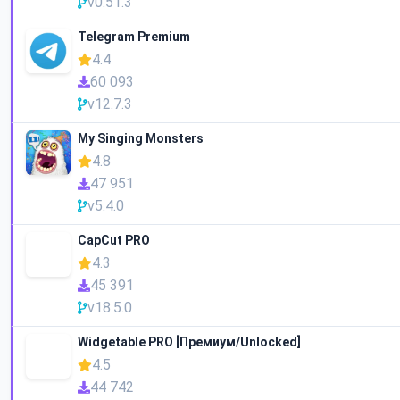
v0.51.3
Telegram Premium
4.4
60 093
v12.7.3
My Singing Monsters
4.8
47 951
v5.4.0
CapCut PRO
4.3
45 391
v18.5.0
Widgetable PRO [Премиум/Unlocked]
4.5
44 742