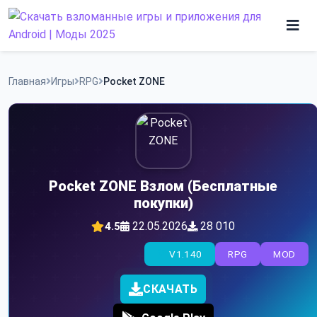
Skip
to
content
Игры
Главная
Игры
RPG
Pocket ZONE
Программы
Pocket ZONE Взлом (Бесплатные
покупки)
22.05.2026
28 010
4.5
V1.140
RPG
MOD
СКАЧАТЬ