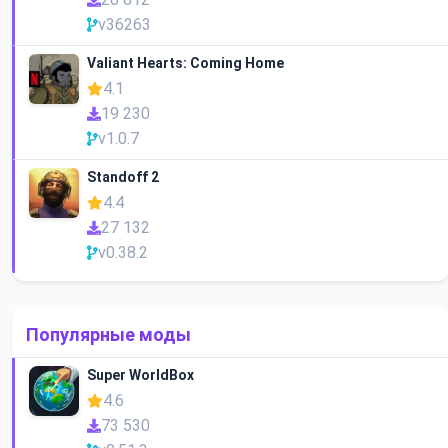
v36263
Valiant Hearts: Coming Home
4.1
19 230
v1.0.7
Standoff 2
4.4
27 132
v0.38.2
Популярные моды
Super WorldBox
4.6
73 530