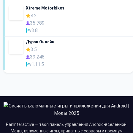
Xtreme Motorbikes
4.2
35 789
v3.8
Дурак Онлайн
3.5
39 248
v1.11.5
PanInteractive — твоя панель управления Android-вселенной.
Моды, взломанные игры, приватные серверы и премиум