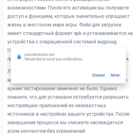
возможностями. После его активации вы получаете
доступ к функциям, которые значительно упрощают
жизнь в жестоком мире игры. Файл для загрузки
имеет стандартный формат apk и устанавливается на
устройства с операционной системой андроид.
Главное — всегда скачивать такие материалы из
paninteractive.net
проверенных источников, чтобы избежать проблем.
Would like to send you notifications
Лично я оценил, насколько стабильно работает эта
Discard
Allow
модификация. Никаких вылетов или конфликтов во
время тестирования замечено не было. Однако
помните, что для установки потребуется разрешить
инсталляцию приложений из неизвестных
источников в настройках вашего устройства. После
завершения процесса вы сможете наслаждаться
всем контентом без ограничений.