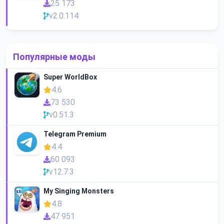
25 173
v2.0.114
Популярные моды
Super WorldBox
4.6
73 530
v0.51.3
Telegram Premium
4.4
60 093
v12.7.3
My Singing Monsters
4.8
47 951