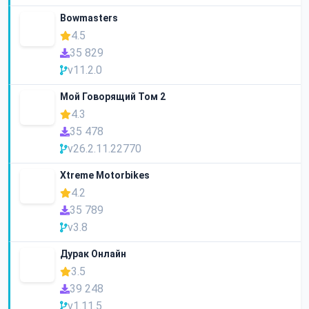
Bowmasters
4.5
35 829
v11.2.0
Мой Говорящий Том 2
4.3
35 478
v26.2.11.22770
Xtreme Motorbikes
4.2
35 789
v3.8
Дурак Онлайн
3.5
39 248
v1.11.5