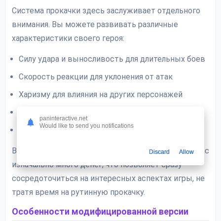
Система прокачки здесь заслуживает отдельного
внимания. Вы можете развивать различные
характеристики своего героя:
Силу удара и выносливость для длительных боев
Скорость реакции для уклонения от атак
Харизму для влияния на других персонажей
Репутацию в различных бандах и группировках
paninteractive.net
Would like to send you notifications
Специальные навыки для особых ситуаций
Важный момент: в модифицированной версии у вас
Discard
Allow
изначально много денег, что позволяет сразу
сосредоточиться на интересных аспектах игры, не
тратя время на рутинную прокачку.
Особенности модифицированной версии