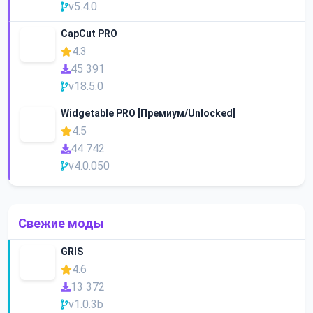
v5.4.0
CapCut PRO
4.3
45 391
v18.5.0
Widgetable PRO [Премиум/Unlocked]
4.5
44 742
v4.0.050
Свежие моды
GRIS
4.6
13 372
v1.0.3b