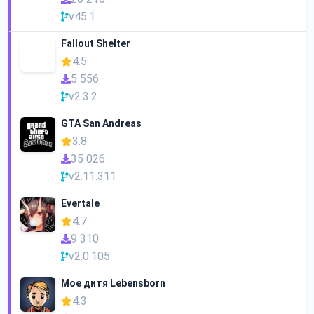
v45.1
Fallout Shelter
4.5
5 556
v2.3.2
GTA San Andreas
3.8
35 026
v2.11.311
Evertale
4.7
9 310
v2.0.105
Мое дитя Lebensborn
4.3