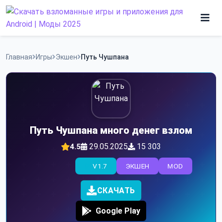
Skip
to
content
Игры
Главная
Игры
Экшен
Путь Чушпана
Программы
Путь Чушпана много денег взлом
29.05.2025
15 303
4.5
V1.7
ЭКШЕН
MOD
СКАЧАТЬ
Google Play