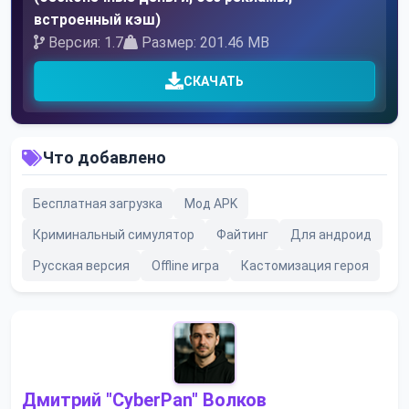
встроенный кэш)
Версия: 1.7
Размер: 201.46 MB
СКАЧАТЬ
Что добавлено
Бесплатная загрузка
Мод APK
Криминальный симулятор
Файтинг
Для андроид
Русская версия
Offline игра
Кастомизация героя
Дмитрий "CyberPan" Волков