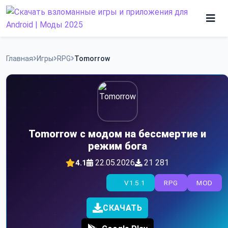
Skip
to
content
Игры
Главная
Игры
RPG
Tomorrow
Программы
Tomorrow с модом на бессмертие и
режим бога
22.05.2026
21 281
4.1
V1.5.1
RPG
MOD
СКАЧАТЬ