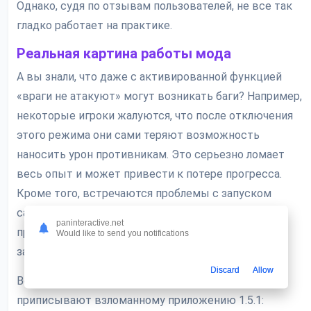
Однако, судя по отзывам пользователей, не все так
гладко работает на практике.
Реальная картина работы мода
А вы знали, что даже с активированной функцией
«враги не атакуют» могут возникать баги? Например,
некоторые игроки жалуются, что после отключения
этого режима они сами теряют возможность
наносить урон противникам. Это серьезно ломает
весь опыт и может привести к потере прогресса.
Кроме того, встречаются проблемы с запуском
самой игры после установки мода — она может
paninteractive.net
просто не открываться или вылетать на этапе
Would like to send you notifications
загрузки.
Discard
Allow
Вот какие основные возможности обычно
приписывают взломанному приложению 1.5.1: