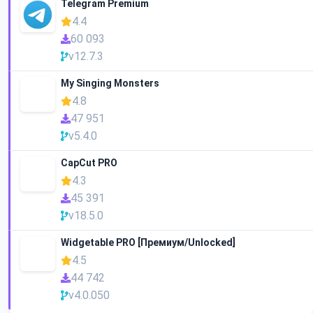
Telegram Premium
4.4
60 093
v12.7.3
My Singing Monsters
4.8
47 951
v5.4.0
CapCut PRO
4.3
45 391
v18.5.0
Widgetable PRO [Премиум/Unlocked]
4.5
44 742
v4.0.050