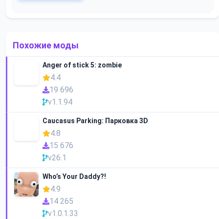
Похожие моды
Anger of stick 5: zombie
4.4
19 696
v1.1.94
Caucasus Parking: Парковка 3D
4.8
15 676
v26.1
Who’s Your Daddy?!
4.9
14 265
v1.0.1.33