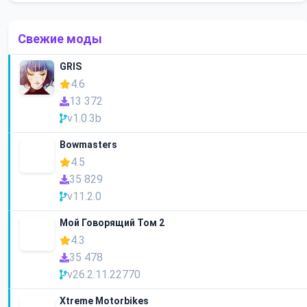
Свежие моды
GRIS
4.6
13 372
v1.0.3b
Bowmasters
4.5
35 829
v11.2.0
Мой Говорящий Том 2
4.3
35 478
v26.2.11.22770
Xtreme Motorbikes