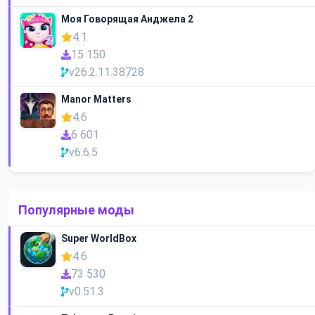
Моя Говорящая Анджела 2
4.1
15 150
v26.2.11.38728
Manor Matters
4.6
6 601
v6.6.5
Популярные моды
Super WorldBox
4.6
73 530
v0.51.3