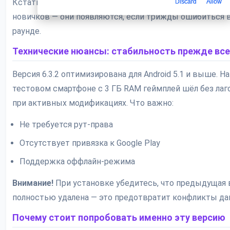
Discard
Allow
Кстати, в последнем обновлении 6.4.8 добавили подска
новичков — они появляются, если трижды ошибиться 
раунде.
Технические нюансы: стабильность прежде все
Версия 6.3.2 оптимизирована для Android 5.1 и выше. На
тестовом смартфоне с 3 ГБ RAM геймплей шёл без лаг
при активных модификациях. Что важно:
Не требуется рут-права
Отсутствует привязка к Google Play
Поддержка оффлайн-режима
Внимание!
При установке убедитесь, что предыдущая 
полностью удалена — это предотвратит конфликты да
Почему стоит попробовать именно эту версию