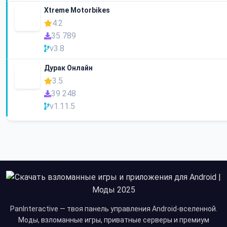
Xtreme Motorbikes
4.2
35 789
v3.8
Дурак Онлайн
3.5
39 248
v1.11.5
PanInteractive — твоя панель управления Android-вселенной.
Моды, взломанные игры, приватные серверы и премиум