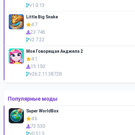
v1.0.13
Little Big Snake
4.7
23 746
v2.7.22
Моя Говорящая Анджела 2
4.1
15 150
v26.2.11.38728
Популярные моды
Super WorldBox
4.6
73 530
v0.51.3