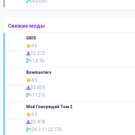
v4.0.050
Свежие моды
GRIS
4.6
13 372
v1.0.3b
Bowmasters
4.5
35 829
v11.2.0
Мой Говорящий Том 2
4.3
35 478
v26.2.11.22770