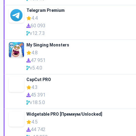
Telegram Premium
4.4
60 093
v12.7.3
My Singing Monsters
4.8
47 951
v5.4.0
CapCut PRO
4.3
45 391
v18.5.0
Widgetable PRO [Премиум/Unlocked]
4.5
44 742