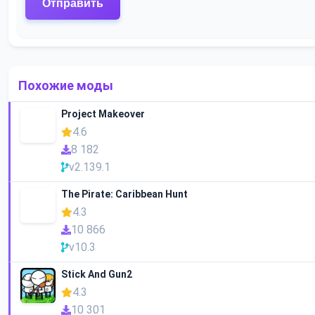
Похожие моды
Project Makeover
4.6
8 182
v2.139.1
The Pirate: Caribbean Hunt
4.3
10 866
v10.3
Stick And Gun2
4.3
10 301