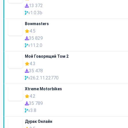
13 372
v1.0.3b
Bowmasters
4.5
35 829
v11.2.0
Мой Говорящий Том 2
4.3
35 478
v26.2.11.22770
Xtreme Motorbikes
4.2
35 789
v3.8
Дурак Онлайн