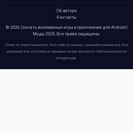
Об авторе
Контакты
© 2026
Скачать взломанные игры и приложения для Android |
Моды 2025
. Все права защищены.
Отказ от ответственности: Этот сайт не связан с разработчиками игр. Все
названия игр, логотипы и товарные знаки являются собственностью их
владельцев.