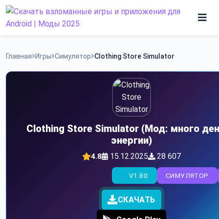
Skip
to
content
Игры
Главная
Игры
Симулятор
Clothing Store Simulator
Программы
Clothing Store Simulator (Мод: много ден
энергии)
15.12.2025
28 607
4.8
V1.80
СИМУЛЯТОР
СКАЧАТЬ