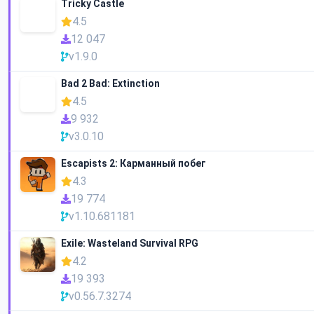
Tricky Castle
4.5
12 047
v1.9.0
Bad 2 Bad: Extinction
4.5
9 932
v3.0.10
Escapists 2: Карманный побег
4.3
19 774
v1.10.681181
Exile: Wasteland Survival RPG
4.2
19 393
v0.56.7.3274