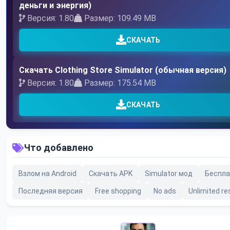
деньги и энергия)
Версия: 1.80
Размер: 109.49 MB
СКАЧАТЬ
Скачать Clothing Store Simulator (обычная версия)
Версия: 1.80
Размер: 175.54 MB
СКАЧАТЬ
Что добавлено
Взлом на Android
Скачать APK
Simulator мод
Беспла
Последняя версия
Free shopping
No ads
Unlimited r