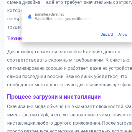
смена дизайна — всё это требует значительных затрат,
которые в модификации не являются проблемой. Ваш 
paninteractive.net
превращается в портал в мир большого бизнеса без с
Would like to send you notifications
трудностей.
Discard
Allow
Технические детали и установка
Для комфортной игры ваш android-девайс должен
соответствовать скромным требованиям. К счастью, 
оптимизирована хорошо и работает даже на устройств
самой последней версии. Важно лишь убедиться, что
свободного места достаточно для скачивания apk-файл
Процесс загрузки и инсталляции
Скачивание мода обычно не вызывает сложностей. Фа
имеет формат apk, и его установка мало чем отличаетс
инсталляции любого другого приложения. После загруз
просто разрешите установку из неизвестных источни