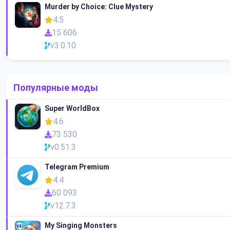
Murder by Choice: Clue Mystery
4.5
15 606
v3.0.10
Популярные моды
Super WorldBox
4.6
73 530
v0.51.3
Telegram Premium
4.4
60 093
v12.7.3
My Singing Monsters