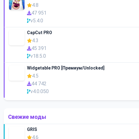
4.8
47 951
v5.4.0
CapCut PRO
4.3
45 391
v18.5.0
Widgetable PRO [Премиум/Unlocked]
4.5
44 742
v4.0.050
Свежие моды
GRIS
4.6