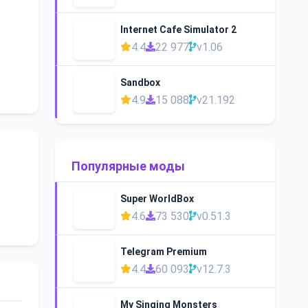
Internet Cafe Simulator 2
4.4
22 977
v1.06
Sandbox
4.9
15 088
v21.192
Популярные моды
Super WorldBox
4.6
73 530
v0.51.3
Telegram Premium
4.4
60 093
v12.7.3
My Singing Monsters