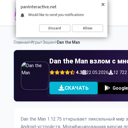
Skip
paninteractive.net
to
Would like to send you notifications
content
Discard
Allow
Главная
Игры
Экшен
Dan the Man
Dan the Man взлом с мн
4.3
22.05.2026
12 722
СКАЧАТЬ
Google
Dan the Man 1.12.75 открывает пиксельный ми
Android-устройств. Модифицированная версия п