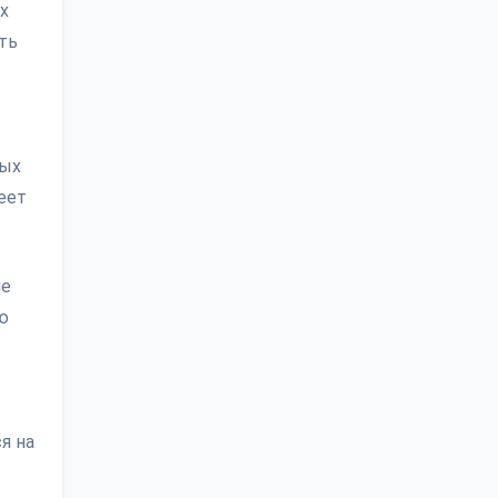
х
ть
ных
еет
ие
ю
я на