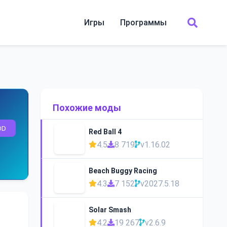
Игры
Программы
Похожие моды
OD
Red Ball 4
4.5
8 719
v1.16.02
Beach Buggy Racing
4.3
7 152
v2027.5.18
Solar Smash
4.2
19 267
v2.6.9