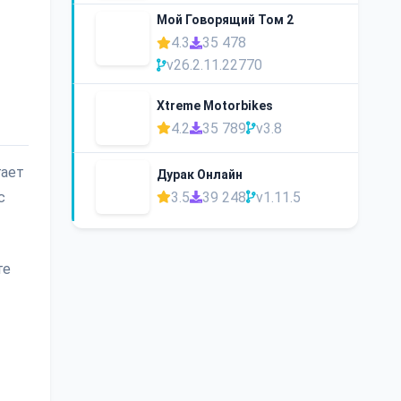
Мой Говорящий Том 2
4.3
35 478
v26.2.11.22770
Xtreme Motorbikes
4.2
35 789
v3.8
гает
Дурак Онлайн
3.5
39 248
v1.11.5
с
те