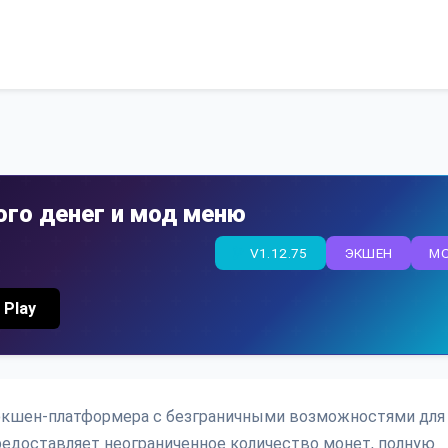
ого денег и мод меню
V1.12.75
ЭКШЕН
M
 Play
р экшен-платформера с безграничными возможностями для
редоставляет неограниченное количество монет, полную