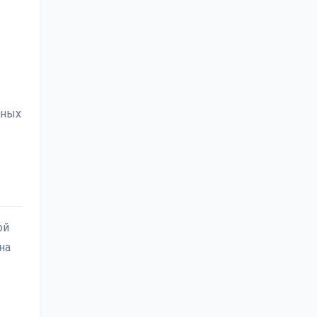
жных
ой
на