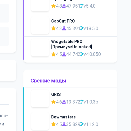
4.8
47 951
v5.4.0
CapCut PRO
4.3
45 391
v18.5.0
Widgetable PRO
[Премиум/Unlocked]
4.5
44 742
v4.0.050
Свежие моды
GRIS
4.6
13 372
v1.0.3b
шен-
Bowmasters
ми
4.5
35 829
v11.2.0