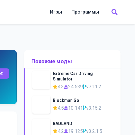
Игры
Программы
Похожие моды
OD
Extreme Car Driving
Simulator
4.3
24 539
v7.11.2
Blockman Go
4.5
10 141
v3.15.2
BADLAND
4.2
19 125
v3.2.1.5