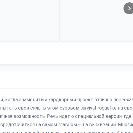
учай, когда знаменитый хардкорный проект отлично перееха
ытать свои силы в этом суровом survival-roguelike на св
личная возможность. Речь идет о специальной версии, где
сосредоточиться на самом главном — на выживании. Многи
сплатно и в полной комплектации, ведь оригинальный прое