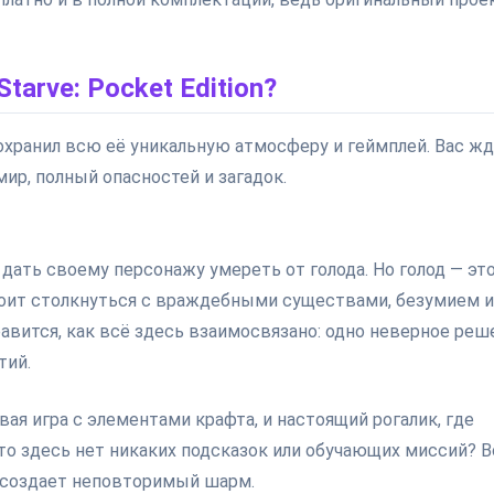
tarve: Pocket Edition?
сохранил всю её уникальную атмосферу и геймплей. Вас ж
р, полный опасностей и загадок.
е дать своему персонажу умереть от голода. Но голод — эт
тоит столкнуться с враждебными существами, безумием и
равится, как всё здесь взаимосвязано: одно неверное реш
тий.
ая игра с элементами крафта, и настоящий рогалик, где
что здесь нет никаких подсказок или обучающих миссий? В
и создает неповторимый шарм.