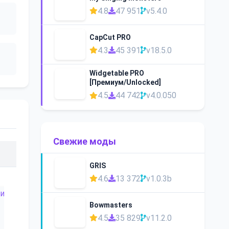
4.8
47 951
v5.4.0
CapCut PRO
4.3
45 391
v18.5.0
Widgetable PRO
[Премиум/Unlocked]
4.5
44 742
v4.0.050
Свежие моды
GRIS
4.6
13 372
v1.0.3b
Bowmasters
4.5
35 829
v11.2.0