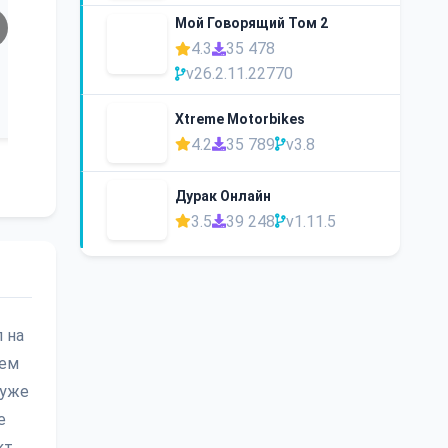
Мой Говорящий Том 2
4.3
35 478
v26.2.11.22770
Xtreme Motorbikes
4.2
35 789
v3.8
Дурак Онлайн
3.5
39 248
v1.11.5
л на
оем
 уже
е
кт