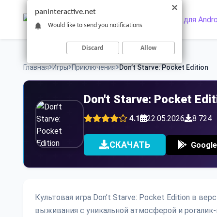
Skip
paninteractive.net
to
Would like to send you notifications
content
Discard
Allow
Главная
Игры
Приключения
Don’t Starve: Pocket Edition
Don't Starve: Pocket Ed
4.1
22.05.2026
8 724
СКАЧАТЬ
Google
Культовая игра Don’t Starve: Pocket Edition в в
выживания с уникальной атмосферой и рогалик-м