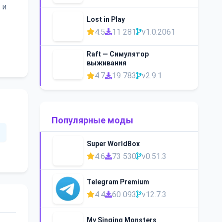
 и
Lost in Play
4.5
11 281
v1.0.2061
Raft — Симулятор
выживания
4.7
19 783
v2.9.1
Популярные моды
Super WorldBox
4.6
73 530
v0.51.3
Telegram Premium
4.4
60 093
v12.7.3
My Singing Monsters