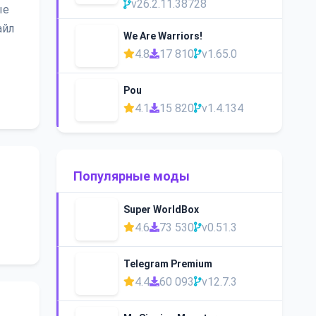
v26.2.11.38728
ые
айл
We Are Warriors!
4.8
17 810
v1.65.0
Pou
4.1
15 820
v1.4.134
Популярные моды
Super WorldBox
4.6
73 530
v0.51.3
Telegram Premium
4.4
60 093
v12.7.3