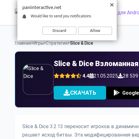
Skip
paninteractive.net
to
Would like to send you notifications
content
Discard
Allow
Главная
Игры
Стратегия
Slice & Dice
Slice & Dice Взломанная
4.4
21.05.2025
28 539
СКАЧАТЬ
Google
Slice & Dice 3.2.13 переносит игроков в динами
решает исход битвы. Эта модифицированная ве