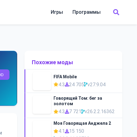
Игры
Программы
Похожие моды
OD
FIFA Mobile
4.3
24 705
v27.9.04
Говорящий Том: бег за
золотом
4.3
7 721
v26.2.2.16362
Моя Говорящая Анджела 2
4.1
15 150
и