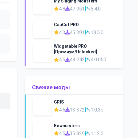
My Singing Monsters
4.8
47 951
v5.4.0
CapCut PRO
4.3
45 391
v18.5.0
Widgetable PRO
[Премиум/Unlocked]
4.5
44 742
v4.0.050
Свежие моды
GRIS
4.6
13 372
v1.0.3b
Bowmasters
4.5
35 829
v11.2.0