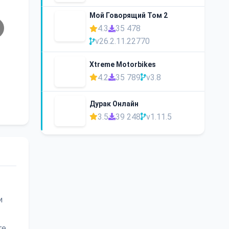
Мой Говорящий Том 2
4.3
35 478
v26.2.11.22770
Xtreme Motorbikes
4.2
35 789
v3.8
Дурак Онлайн
3.5
39 248
v1.11.5
и
те