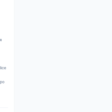
я
lice
тро