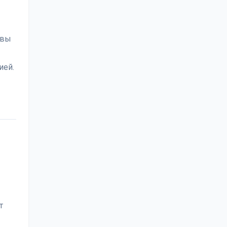
 вы
ией.
т