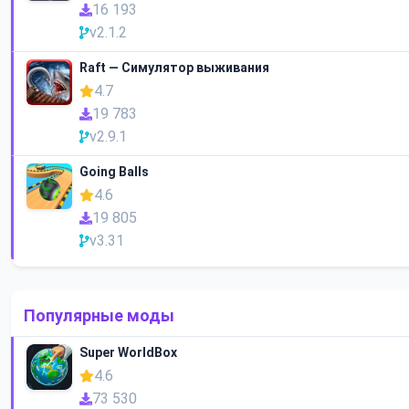
16 193
v2.1.2
Raft — Симулятор выживания
4.7
19 783
v2.9.1
Going Balls
4.6
19 805
v3.31
Популярные моды
Super WorldBox
4.6
73 530