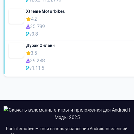
Xtreme Motorbikes
4.2
35 789
v3.8
Дурак Онлайн
3.5
39 248
v1.11.5
PanInteractive — твоя панель управления Android-вселенной.