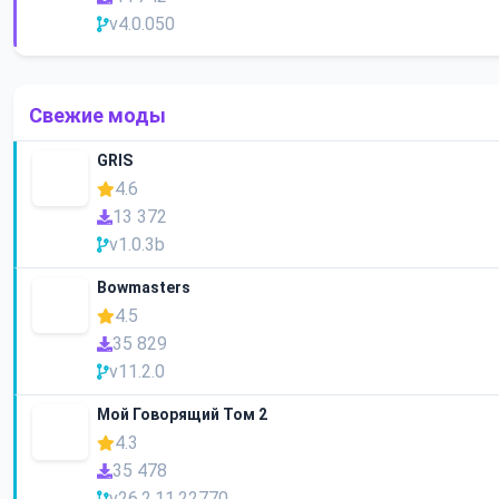
v4.0.050
Свежие моды
GRIS
4.6
13 372
v1.0.3b
Bowmasters
4.5
35 829
v11.2.0
Мой Говорящий Том 2
4.3
35 478
v26.2.11.22770