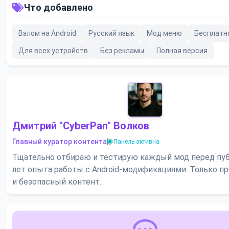
Что добавлено
Взлом на Android
Русский язык
Мод меню
Бесплатн
Для всех устройств
Без рекламы
Полная версия
Дмитрий "CyberPan" Волков
Главный куратор контента
|
Панель активна
Тщательно отбираю и тестирую каждый мод перед пуб
лет опыта работы с Android-модификациями. Только 
и безопасный контент.