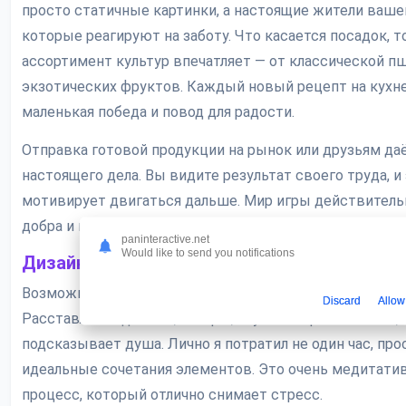
просто статичные картинки, а настоящие жители ваш
которые реагируют на заботу. Что касается посадок, т
ассортимент культур впечатляет — от классической п
экзотических фруктов. Каждый новый рецепт на кухне
маленькая победа и повод для радости.
Отправка готовой продукции на рынок или друзьям д
настоящего дела. Вы видите результат своего труда, и
мотивирует двигаться дальше. Мир игры действитель
добра и простых радостей.
paninteractive.net
Would like to send you notifications
Дизайн и украшение
Возможность кастомизации практически безгранична.
Discard
Allow
Расставляйте домики, заборы, клумбы и фонтаны так, 
подсказывает душа. Лично я потратил не один час, про
идеальные сочетания элементов. Это очень медитати
процесс, который отлично снимает стресс.