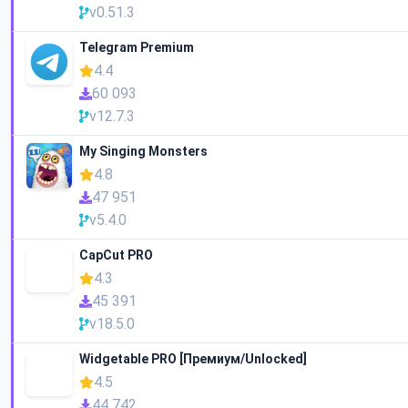
v0.51.3
Telegram Premium
4.4
60 093
v12.7.3
My Singing Monsters
4.8
47 951
v5.4.0
CapCut PRO
4.3
45 391
v18.5.0
Widgetable PRO [Премиум/Unlocked]
4.5
44 742