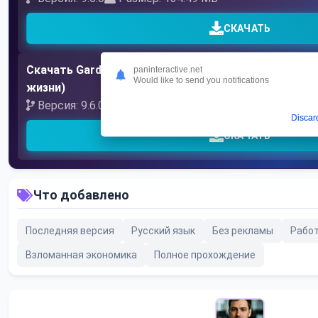
СКАЧАТЬ
Скачать Gardenscapes (взломанная - много денег и
paninteractive.net
Would like to send you notifications
жизни)
Версия: 9.6.0
Размер: 157.17 MB
Discar
СКАЧАТЬ
Что добавлено
Последняя версия
Русский язык
Без рекламы
Рабо
Взломанная экономика
Полное прохождение