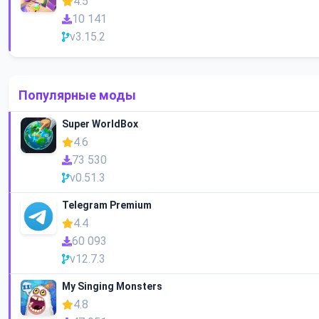
4.5
10 141
v3.15.2
Популярные моды
Super WorldBox
4.6
73 530
v0.51.3
Telegram Premium
4.4
60 093
v12.7.3
My Singing Monsters
4.8