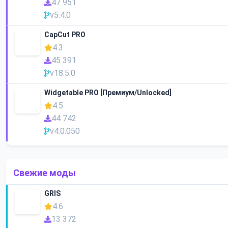
47 951
v5.4.0
CapCut PRO
4.3
45 391
v18.5.0
Widgetable PRO [Премиум/Unlocked]
4.5
44 742
v4.0.050
Свежие моды
GRIS
4.6
13 372