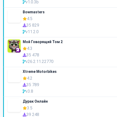
v1.0.3b
Bowmasters
4.5
35 829
v11.2.0
Мой Говорящий Том 2
4.3
35 478
v26.2.11.22770
Xtreme Motorbikes
4.2
35 789
v3.8
Дурак Онлайн
3.5
39 248