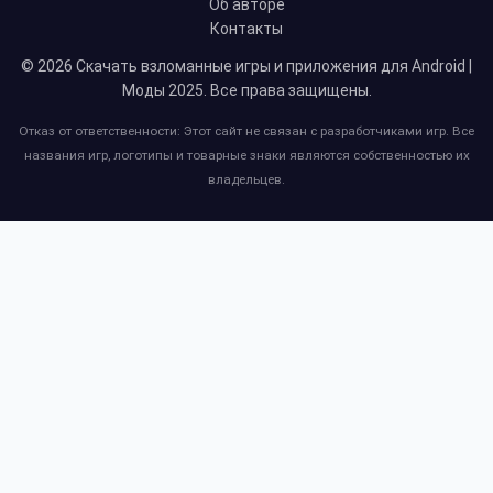
Об авторе
Контакты
© 2026
Скачать взломанные игры и приложения для Android |
Моды 2025
. Все права защищены.
Отказ от ответственности: Этот сайт не связан с разработчиками игр. Все
названия игр, логотипы и товарные знаки являются собственностью их
владельцев.