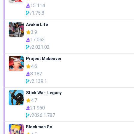
15 114
v1.75.8
Avakin Life
3.9
17 063
v2.021.02
Project Makeover
4.6
8 182
v2.139.1
Stick War: Legacy
4.7
21 960
v2026.1.787
Blockman Go