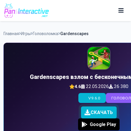
Skip
to
content
Игры
Главная
Игры
Головоломка
Gardenscapes
Программы
Gardenscapes взлом с бесконечны
22.05.2026
26 380
4.6
V9.6.0
ГОЛОВО
СКАЧАТЬ
Google Play