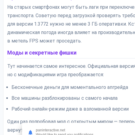
На старых смартфонах могут быть лаги при переключе
транспорта. Советую перед загрузкой проверять треб
для версии 1.3772 нужно не менее 3 ГБ оперативки. Кс
динамическая погода иногда влияет на производитель
в метель FPS может проседать.
Моды и секретные фишки
Тут начинается самое интересное. Официальная версия
но с модификациями игра преображается:
Бесконечные деньги для моментального апгрейда
Все машины разблокированы с самого начала
Рабочий онлайн-режим даже в взломанной версии
Один раз попробовал мод с открытым миром — теперь
вернуться к стандартной игре. Кстати, будьте осторо
paninteractive.net
Would like to send you notifications