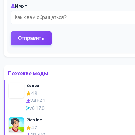
Имя
*
Похожие моды
Zooba
4.9
24 541
v6.17.0
Rich Inc
4.2