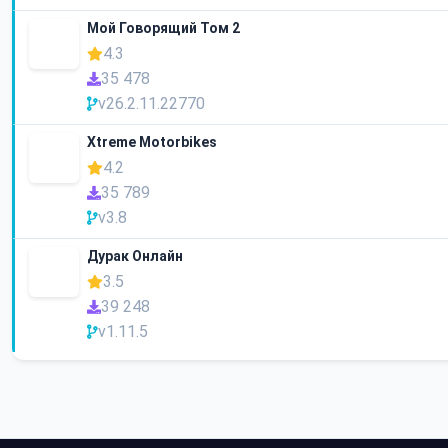
Мой Говорящий Том 2
4.3
35 478
v26.2.11.22770
Xtreme Motorbikes
4.2
35 789
v3.8
Дурак Онлайн
3.5
39 248
v1.11.5