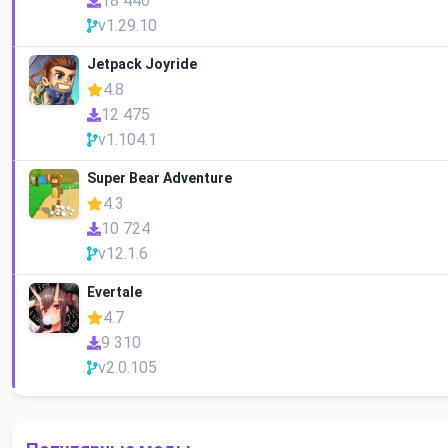
18 440
v1.29.10
Jetpack Joyride
4.8
12 475
v1.104.1
Super Bear Adventure
4.3
10 724
v12.1.6
Evertale
4.7
9 310
v2.0.105