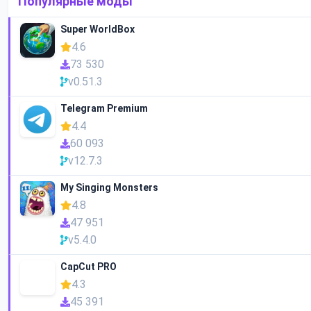
Популярные моды
Super WorldBox
4.6
73 530
v0.51.3
Telegram Premium
4.4
60 093
v12.7.3
My Singing Monsters
4.8
47 951
v5.4.0
CapCut PRO
4.3
45 391