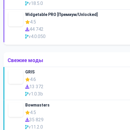
v18.5.0
Widgetable PRO [Премиум/Unlocked]
4.5
44 742
v4.0.050
Свежие моды
GRIS
4.6
13 372
v1.0.3b
Bowmasters
4.5
35 829
v11.2.0