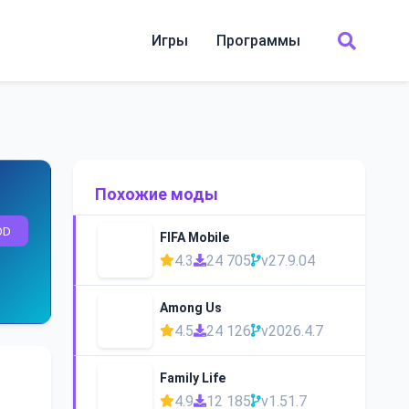
Игры
Программы
Похожие моды
OD
FIFA Mobile
4.3
24 705
v27.9.04
Among Us
4.5
24 126
v2026.4.7
Family Life
4.9
12 185
v1.51.7