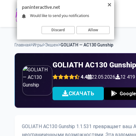
Skip
paninteractive.net
to
Would like to send you notifications
content
Discard
Allow
Главная
Игры
Экшен
GOLIATH — AC130 Gunship
GOLIATH AC130 Gunship
4.4
22.05.2026
12 419
СКАЧАТЬ
Google
GOLIATH AC130 Gunship 1.1.531 превращает ваш 
неограниченными возможностями. Эта взломанн