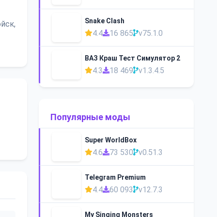
Snake Clash
йск,
4.4
16 865
v75.1.0
ВАЗ Краш Тест Симулятор 2
4.3
18 469
v1.3.4.5
Популярные моды
Super WorldBox
4.6
73 530
v0.51.3
Telegram Premium
4.4
60 093
v12.7.3
My Singing Monsters